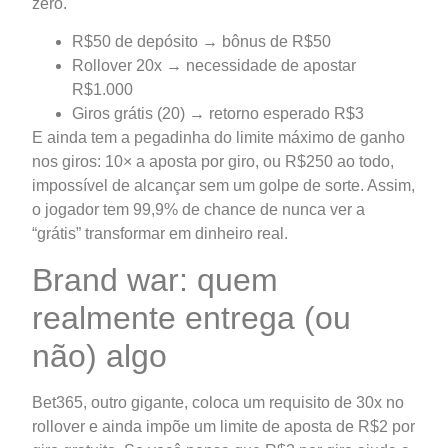
zero.
R$50 de depósito → bônus de R$50
Rollover 20x → necessidade de apostar
R$1.000
Giros grátis (20) → retorno esperado R$3
E ainda tem a pegadinha do limite máximo de ganho
nos giros: 10× a aposta por giro, ou R$250 ao todo,
impossível de alcançar sem um golpe de sorte. Assim,
o jogador tem 99,9% de chance de nunca ver a
“grátis” transformar em dinheiro real.
Brand war: quem
realmente entrega (ou
não) algo
Bet365, outro gigante, coloca um requisito de 30x no
rollover e ainda impõe um limite de aposta de R$2 por