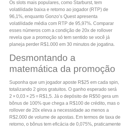
Os slots mais populares, como Starburst, tem
volatilidade baixa e retorno ao jogador (RTP) de
96,1%, enquanto Gonzo’s Quest apresenta
volatilidade média com RTP de 95,97%. Comparar
esses números com a condição de 20x de rollover
revela que a promoção só tem sentido se você já
planeja perder R$1.000 em 30 minutos de jogatina.
Desmontando a
matemática da promoção
Suponha que um jogador aposte R$25 em cada spin,
totalizando 2 giros gratuitos. O ganho esperado será
2 × 0,03 × 25 = R$1,5. Já o depósito de R$50 gera um
bônus de 100% que chega a R$100 de crédito, mas o
rollover de 20x eleva a necessidade ao menos a
R$2.000 de volume de apostas. Em termos de taxa de
retorno, o bônus tem eficácia de 0,075%, praticamente