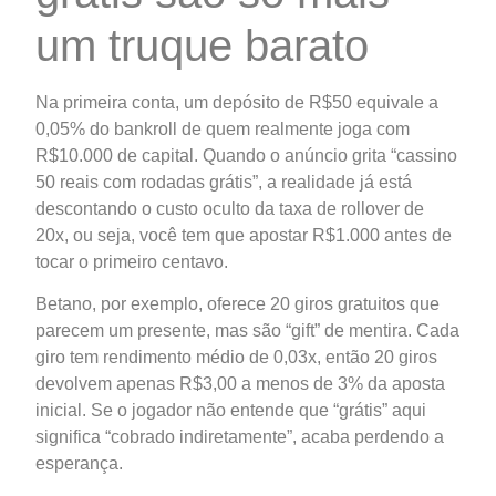
um truque barato
Na primeira conta, um depósito de R$50 equivale a
0,05% do bankroll de quem realmente joga com
R$10.000 de capital. Quando o anúncio grita “cassino
50 reais com rodadas grátis”, a realidade já está
descontando o custo oculto da taxa de rollover de
20x, ou seja, você tem que apostar R$1.000 antes de
tocar o primeiro centavo.
Betano, por exemplo, oferece 20 giros gratuitos que
parecem um presente, mas são “gift” de mentira. Cada
giro tem rendimento médio de 0,03x, então 20 giros
devolvem apenas R$3,00 a menos de 3% da aposta
inicial. Se o jogador não entende que “grátis” aqui
significa “cobrado indiretamente”, acaba perdendo a
esperança.