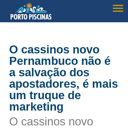
O cassinos novo
Pernambuco não é
a salvação dos
apostadores, é mais
um truque de
marketing
O cassinos novo