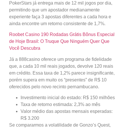
PokerStars já entrega mais de 12 mil jogos por dia,
permitindo que um apostador medianamente
experiente faça 3 apostas diferentes a cada hora e
ainda encontre um retorno consistente de 1,7%.
Roobet Casino 190 Rodadas Grátis Bônus Especial
de Hoje Brasil: O Truque Que Ninguém Quer Que
Você Descubra
Já a 888casino oferece um programa de fidelidade
que, a cada 10 mil reais jogados, devolve 120 reais
em crédito. Essa taxa de 1,2% parece insignificante,
porém supera em muito os “presentes” de R$ 10
oferecidos pelo novo recinto pernambucano.
Investimento inicial do estado: R$ 150 milhões
Taxa de retorno estimada: 2,3% ao mês
Valor médio das apostas mensais esperadas:
R$ 3.200
Se compararmos a volatilidade de Gonzo’s Quest,