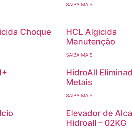
SAIBA MAIS
icida Choque
HCL Algicida
Manutenção
SAIBA MAIS
H+
HidroAll Elimina
Metais
SAIBA MAIS
lcio
Elevador de Alca
Hidroall – 02KG