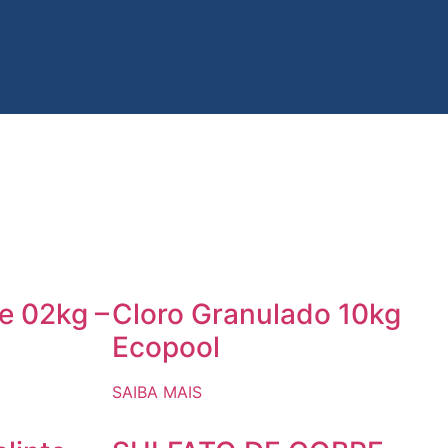
e 02kg –
Cloro Granulado 10kg
Ecopool
SAIBA MAIS