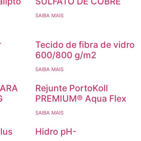
lipto
SULFATO DE COBRE
SAIBA MAIS
r
Tecido de fibra de vidro
600/800 g/m2
SAIBA MAIS
PARA
Rejunte PortoKoll
G
PREMIUM® Aqua Flex
SAIBA MAIS
lus
Hidro pH-