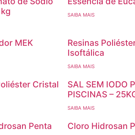
nato de Sódio
Essência de Euca
 kg
SAIBA MAIS
ador MEK
Resinas Poliéste
Isoftálica
SAIBA MAIS
oliéster Cristal
SAL SEM IODO 
PISCINAS – 25K
SAIBA MAIS
idrosan Penta
Cloro Hidrosan P