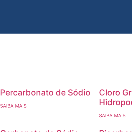
Percarbonato de Sódio
Cloro G
Hidropo
SAIBA MAIS
SAIBA MAIS