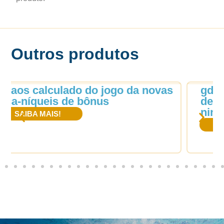
Outros produtos
gday casino 115 rodadas grátis sem
depósito 2026 BR: o truque que
ninguém conta
SAIBA MAIS!