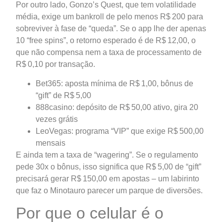
Por outro lado, Gonzo’s Quest, que tem volatilidade
média, exige um bankroll de pelo menos R$ 200 para
sobreviver à fase de “queda”. Se o app lhe der apenas
10 “free spins”, o retorno esperado é de R$ 12,00, o
que não compensa nem a taxa de processamento de
R$ 0,10 por transação.
Bet365: aposta mínima de R$ 1,00, bônus de
“gift” de R$ 5,00
888casino: depósito de R$ 50,00 ativo, gira 20
vezes grátis
LeoVegas: programa “VIP” que exige R$ 500,00
mensais
E ainda tem a taxa de “wagering”. Se o regulamento
pede 30x o bônus, isso significa que R$ 5,00 de “gift”
precisará gerar R$ 150,00 em apostas – um labirinto
que faz o Minotauro parecer um parque de diversões.
Por que o celular é o