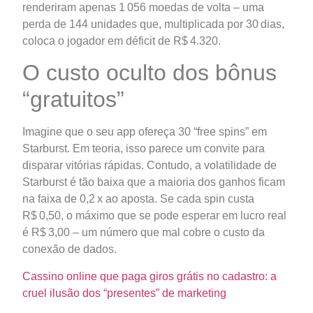
renderiram apenas 1 056 moedas de volta – uma
perda de 144 unidades que, multiplicada por 30 dias,
coloca o jogador em déficit de R$ 4.320.
O custo oculto dos bônus
“gratuitos”
Imagine que o seu app ofereça 30 “free spins” em
Starburst. Em teoria, isso parece um convite para
disparar vitórias rápidas. Contudo, a volatilidade de
Starburst é tão baixa que a maioria dos ganhos ficam
na faixa de 0,2 x ao aposta. Se cada spin custa
R$ 0,50, o máximo que se pode esperar em lucro real
é R$ 3,00 – um número que mal cobre o custo da
conexão de dados.
Cassino online que paga giros grátis no cadastro: a
cruel ilusão dos “presentes” de marketing