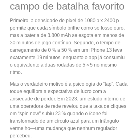
campo de batalha favorito
Primeiro, a densidade de pixel de 1080 p x 2400 p
permite que cada símbolo brilhe como se fosse ouro,
mas a bateria de 3.800 mAh se esgota em menos de
30 minutos de jogo contínuo. Segundo, o tempo de
carregamento de 0 % a 50 % em um iPhone 13 leva
exatamente 19 minutos, enquanto o app já consumiu
o equivalente a duas rodadas de 5 × 5 no mesmo
ritmo.
Mas o verdadeiro motivo é a psicologia do “tap”. Cada
toque equilibra a expectativa de lucro com a
ansiedade de perder. Em 2023, um estudo interno de
uma operadora de rede revelou que a taxa de cliques
em “spin now” subiu 23 % quando o ícone foi
transformado de um círculo azul para um triângulo
vermelho—uma mudança que nenhum regulador
percebeu.