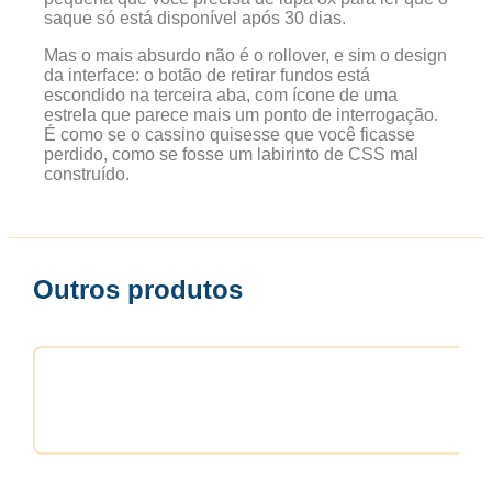
saque só está disponível após 30 dias.
Mas o mais absurdo não é o rollover, e sim o design
da interface: o botão de retirar fundos está
escondido na terceira aba, com ícone de uma
estrela que parece mais um ponto de interrogação.
É como se o cassino quisesse que você ficasse
perdido, como se fosse um labirinto de CSS mal
construído.
Outros produtos