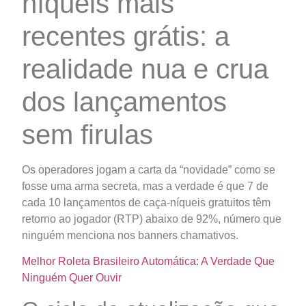
níqueis mais
recentes grátis: a
realidade nua e crua
dos lançamentos
sem firulas
Os operadores jogam a carta da “novidade” como se
fosse uma arma secreta, mas a verdade é que 7 de
cada 10 lançamentos de caça-níqueis gratuitos têm
retorno ao jogador (RTP) abaixo de 92%, número que
ninguém menciona nos banners chamativos.
Melhor Roleta Brasileiro Automática: A Verdade Que
Ninguém Quer Ouvir