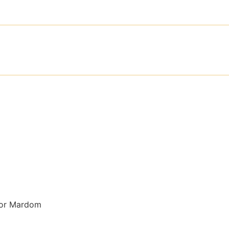
por Mardom