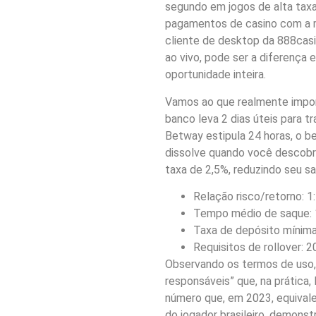
segundo em jogos de alta tax
pagamentos de casino com a 
cliente de desktop da 888cas
ao vivo, pode ser a diferença 
oportunidade inteira.
Vamos ao que realmente impor
banco leva 2 dias úteis para tr
Betway estipula 24 horas, o be
dissolve quando você descob
taxa de 2,5%, reduzindo seu sa
Relação risco/retorno: 1:
Tempo médio de saque: 
Taxa de depósito mínima:
Requisitos de rollover: 
Observando os termos de uso, 
responsáveis” que, na prática,
número que, em 2023, equival
do jogador brasileiro, demons