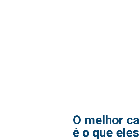
O melhor ca
é o que ele