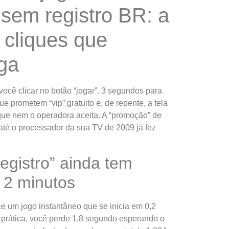
 sem registro BR: a
 cliques que
ga
cê clicar no botão “jogar”. 3 segundos para
que prometem “vip” gratuito e, de repente, a tela
ue nem o operadora aceita. A “promoção” de
 até o processador da sua TV de 2009 já fez
egistro” ainda tem
 2 minutos
e um jogo instantâneo que se inicia em 0,2
 prática, você perde 1,8 segundo esperando o