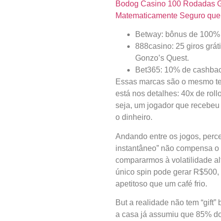
Bodog Casino 100 Rodadas Gr
Matematicamente Seguro que
Betway: bônus de 100% a
888casino: 25 giros grát
Gonzo’s Quest.
Bet365: 10% de cashbac
Essas marcas são o mesmo tea
está nos detalhes: 40x de roll
seja, um jogador que recebeu
o dinheiro.
Andando entre os jogos, perce
instantâneo” não compensa o t
compararmos à volatilidade a
único spin pode gerar R$500,
apetitoso que um café frio.
But a realidade não tem “gift” 
a casa já assumiu que 85% d