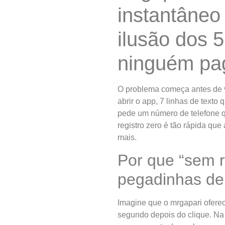
instantâneo
ilusão dos 5
ninguém pa
O problema começa antes de vo
abrir o app, 7 linhas de texto 
pede um número de telefone q
registro zero é tão rápida que
mais.
Por que “sem r
pegadinhas de
Imagine que o mrgapari oferec
segundo depois do clique. Na