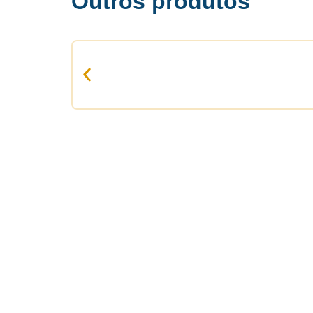
Outros produtos