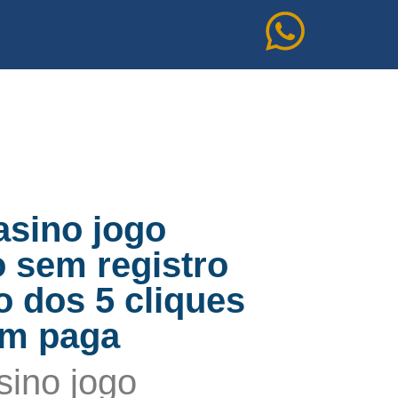
asino jogo
o sem registro
o dos 5 cliques
ém paga
sino jogo