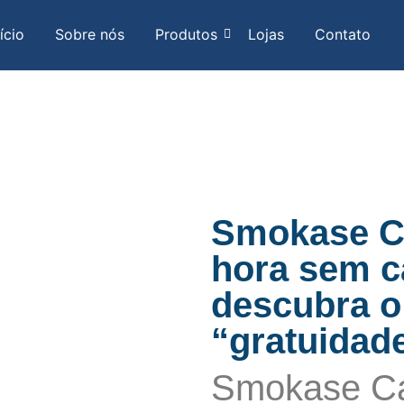
nício
Sobre nós
Produtos
Lojas
Contato
Smokase Ca
hora sem c
descubra o
“gratuidad
Smokase Ca