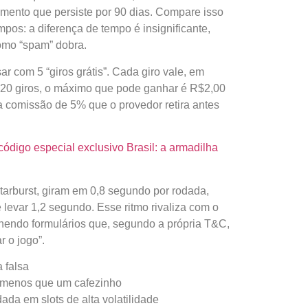
amento que persiste por 90 dias. Compare isso
ampos: a diferença de tempo é insignificante,
omo “spam” dobra.
r com 5 “giros grátis”. Cada giro vale, em
 20 giros, o máximo que pode ganhar é R$2,00
comissão de 5% que o provedor retira antes
código especial exclusivo Brasil: a armadilha
tarburst, giram em 0,8 segundo por rodada,
levar 1,2 segundo. Esse ritmo rivaliza com o
endo formulários que, segundo a própria T&C,
r o jogo”.
a falsa
m menos que um cafezinho
ada em slots de alta volatilidade