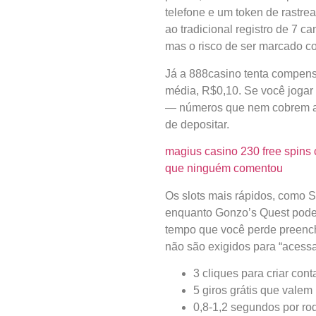
telefone e um token de rastre
ao tradicional registro de 7 c
mas o risco de ser marcado c
Já a 888casino tenta compensa
média, R$0,10. Se você jogar
— números que nem cobrem a 
de depositar.
magius casino 230 free spins 
que ninguém comentou
Os slots mais rápidos, como S
enquanto Gonzo’s Quest pode 
tempo que você perde preench
não são exigidos para “acessa
3 cliques para criar cont
5 giros grátis que vale
0,8‑1,2 segundos por rod