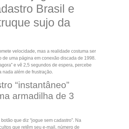
dastro Brasil e
truque sujo da
omete velocidade, mas a realidade costuma ser
to de uma página em conexão discada de 1998.
agora” e vê 2,5 segundos de espera, percebe
a nada além de frustração.
tro “instantâneo”
ma armadilha de 3
botão que diz “jogue sem cadastro”. Na
ocultos que retêm seu e‑mail, número de