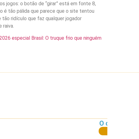
dos jogos: o botão de “girar” está em fonte 8,
ndo é tão pálida que parece que o site tentou
 tão ridículo que faz qualquer jogador
 raiva.
026 especial Brasil: O truque frio que ninguém
O caos calcu