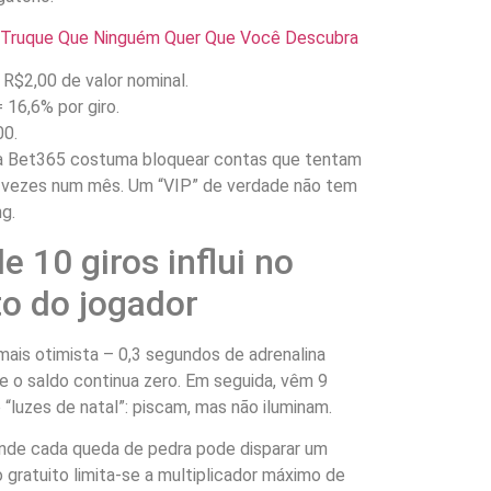
O Truque Que Ninguém Quer Que Você Descubra
 R$2,00 de valor nominal.
 16,6% por giro.
00.
 a Bet365 costuma bloquear contas que tentam
s vezes num mês. Um “VIP” de verdade não tem
ng.
e 10 giros influi no
 do jogador
mais otimista – 0,3 segundos de adrenalina
e o saldo continua zero. Em seguida, vêm 9
luzes de natal”: piscam, mas não iluminam.
nde cada queda de pedra pode disparar um
o gratuito limita-se a multiplicador máximo de