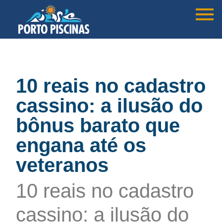
10 reais no cadastro
cassino: a ilusão do
bônus barato que
engana até os
veteranos
10 reais no cadastro
cassino: a ilusão do