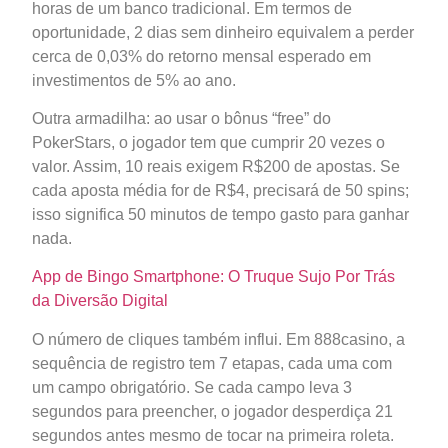
horas de um banco tradicional. Em termos de
oportunidade, 2 dias sem dinheiro equivalem a perder
cerca de 0,03% do retorno mensal esperado em
investimentos de 5% ao ano.
Outra armadilha: ao usar o bônus “free” do
PokerStars, o jogador tem que cumprir 20 vezes o
valor. Assim, 10 reais exigem R$200 de apostas. Se
cada aposta média for de R$4, precisará de 50 spins;
isso significa 50 minutos de tempo gasto para ganhar
nada.
App de Bingo Smartphone: O Truque Sujo Por Trás
da Diversão Digital
O número de cliques também influi. Em 888casino, a
sequência de registro tem 7 etapas, cada uma com
um campo obrigatório. Se cada campo leva 3
segundos para preencher, o jogador desperdiça 21
segundos antes mesmo de tocar na primeira roleta.