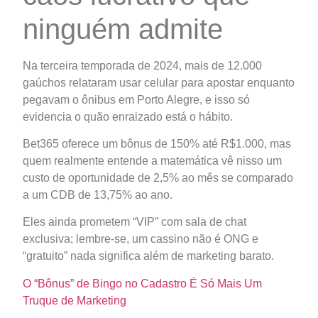
ninguém admite
Na terceira temporada de 2024, mais de 12.000
gaúchos relataram usar celular para apostar enquanto
pegavam o ônibus em Porto Alegre, e isso só
evidencia o quão enraizado está o hábito.
Bet365 oferece um bônus de 150% até R$1.000, mas
quem realmente entende a matemática vê nisso um
custo de oportunidade de 2,5% ao mês se comparado
a um CDB de 13,75% ao ano.
Eles ainda prometem “VIP” com sala de chat
exclusiva; lembre‑se, um cassino não é ONG e
“gratuito” nada significa além de marketing barato.
O “Bônus” de Bingo no Cadastro É Só Mais Um
Truque de Marketing