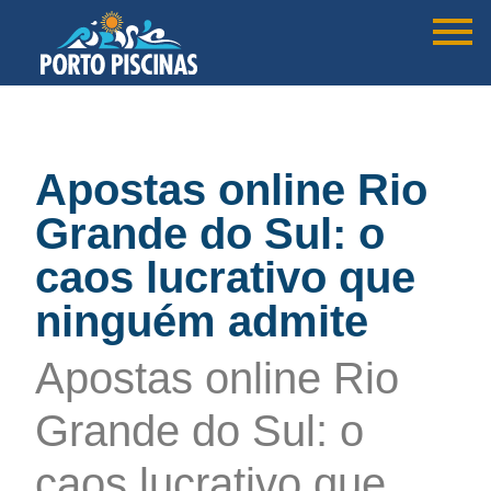
Apostas online Rio
Grande do Sul: o
caos lucrativo que
ninguém admite
Apostas online Rio
Grande do Sul: o
caos lucrativo que