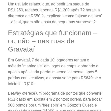
Um usuário relatou que, ao pedir um saque de
R$1.250, recebeu apenas R$1.200 após 72 horas; a
diferença de R$50 foi explicada como “ajuste de taxa”
– afinal, quem não gosta de pequenas surpresas?
Estratégias que funcionam –
ou não – nas ruas de
Gravataí
Em Gravataí, 7 de cada 10 jogadores tentam o
método “martingale” em jogos de craps, dobrando a
aposta após cada perda; matematicamente, após 5
perdas consecutivas, a aposta sobe para R$640 se o
início foi R$10.
Betway oferece um programa de pontos que converte
R$1 gasto em aposta em 2 pontos; porém, para trocar
500 pontos por um “free spin” em Gonzo’s Quest, é