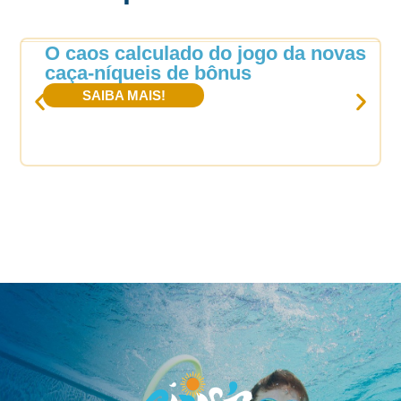
O caos calculado do jogo da novas
caça‑níqueis de bônus
SAIBA MAIS!