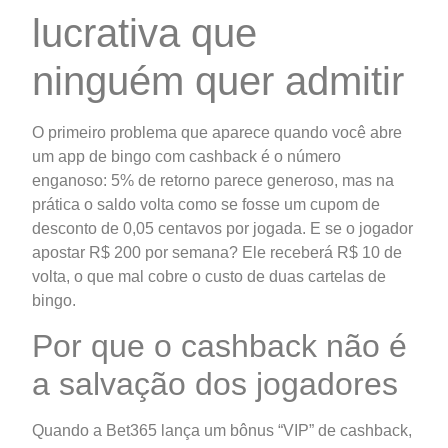
lucrativa que
ninguém quer admitir
O primeiro problema que aparece quando você abre
um app de bingo com cashback é o número
enganoso: 5% de retorno parece generoso, mas na
prática o saldo volta como se fosse um cupom de
desconto de 0,05 centavos por jogada. E se o jogador
apostar R$ 200 por semana? Ele receberá R$ 10 de
volta, o que mal cobre o custo de duas cartelas de
bingo.
Por que o cashback não é
a salvação dos jogadores
Quando a Bet365 lança um bônus “VIP” de cashback,