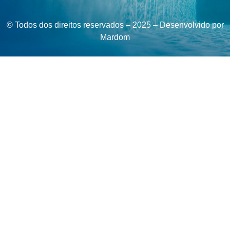
© Todos dos direitos reservados – 2025 – Desenvolvido por
Mardom