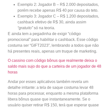
Exemplo 2: Jogador B – R$ 2.000 depositados,
porém recebe apenas R$ 40 por causa do teto.
Exemplo 3: Jogador C – R$ 1.200 depositados,
cashback efetivo de R$ 30, ainda assim
“gratuito”
só na teoria.
E ainda tem a pegadinha de exigir “código
promocional” para habilitar o cashback. Esse código
costuma ser “GIFT2023”, lembrando a todos que não
há presentes reais, apenas um truque de marketing.
O cassino com código bônus que realmente deixa o
saldo mais sujo do que a carteira de um jogador de 48
horas
Andar por esses aplicativos também revela um
detalhe irritante: a tela de saque costuma levar 48
horas para processar, enquanto a mesma plataforma
libera bônus quase que instantaneamente. Se o
usuário quiser retirar R$ 150, terá que esperar quase