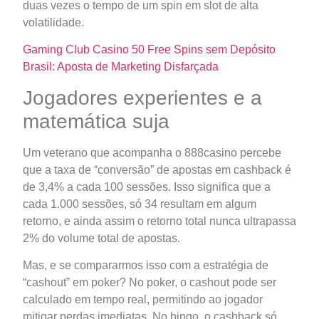
duas vezes o tempo de um spin em slot de alta
volatilidade.
Gaming Club Casino 50 Free Spins sem Depósito
Brasil: Aposta de Marketing Disfarçada
Jogadores experientes e a
matemática suja
Um veterano que acompanha o 888casino percebe
que a taxa de “conversão” de apostas em cashback é
de 3,4% a cada 100 sessões. Isso significa que a
cada 1.000 sessões, só 34 resultam em algum
retorno, e ainda assim o retorno total nunca ultrapassa
2% do volume total de apostas.
Mas, e se compararmos isso com a estratégia de
“cashout” em poker? No poker, o cashout pode ser
calculado em tempo real, permitindo ao jogador
mitigar perdas imediatas. No bingo, o cashback só