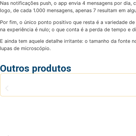
Nas notificações push, o app envia 4 mensagens por dia, 
logo, de cada 1.000 mensagens, apenas 7 resultam em algu
Por fim, o único ponto positivo que resta é a variedade de 
na experiência é nulo; o que conta é a perda de tempo e di
E ainda tem aquele detalhe irritante: o tamanho da fonte
lupas de microscópio.
Outros produtos