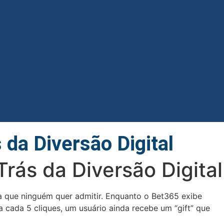
da Diversão Digital
rás da Diversão Digital
a que ninguém quer admitir. Enquanto o Bet365 exibe
a cada 5 cliques, um usuário ainda recebe um “gift” que