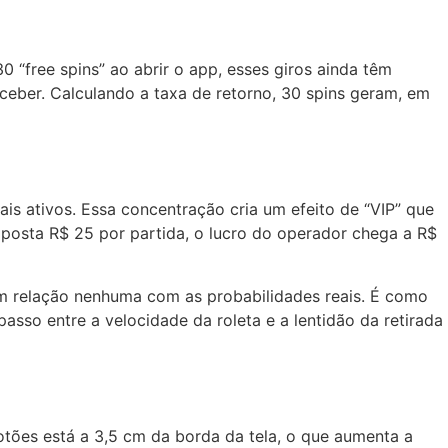
“free spins” ao abrir o app, esses giros ainda têm
ceber. Calculando a taxa de retorno, 30 spins geram, em
is ativos. Essa concentração cria um efeito de “VIP” que
posta R$ 25 por partida, o lucro do operador chega a R$
em relação nenhuma com as probabilidades reais. É como
so entre a velocidade da roleta e a lentidão da retirada
otões está a 3,5 cm da borda da tela, o que aumenta a