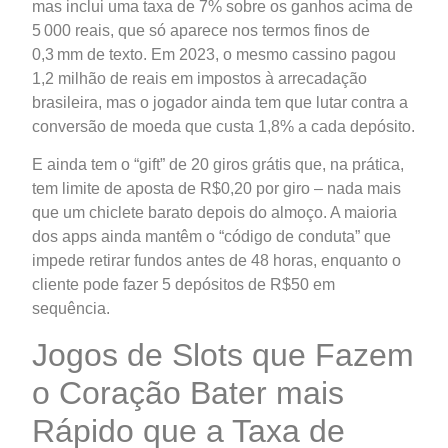
mas inclui uma taxa de 7% sobre os ganhos acima de
5 000 reais, que só aparece nos termos finos de
0,3 mm de texto. Em 2023, o mesmo cassino pagou
1,2 milhão de reais em impostos à arrecadação
brasileira, mas o jogador ainda tem que lutar contra a
conversão de moeda que custa 1,8% a cada depósito.
E ainda tem o “gift” de 20 giros grátis que, na prática,
tem limite de aposta de R$0,20 por giro – nada mais
que um chiclete barato depois do almoço. A maioria
dos apps ainda mantêm o “código de conduta” que
impede retirar fundos antes de 48 horas, enquanto o
cliente pode fazer 5 depósitos de R$50 em
sequência.
Jogos de Slots que Fazem
o Coração Bater mais
Rápido que a Taxa de