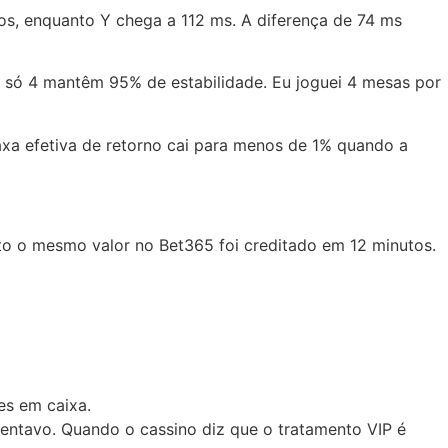
os, enquanto Y chega a 112 ms. A diferença de 74 ms
a só 4 mantêm 95% de estabilidade. Eu joguei 4 mesas por
axa efetiva de retorno cai para menos de 1% quando a
nto o mesmo valor no Bet365 foi creditado em 12 minutos.
es em caixa.
centavo. Quando o cassino diz que o tratamento VIP é