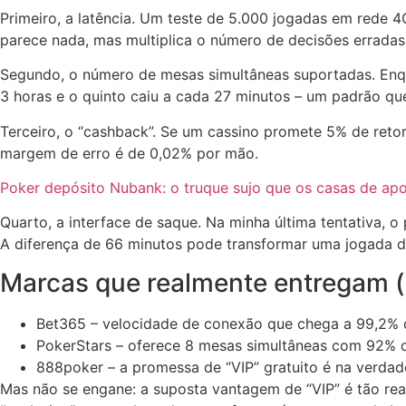
Primeiro, a latência. Um teste de 5.000 jogadas em rede 
parece nada, mas multiplica o número de decisões erradas
Segundo, o número de mesas simultâneas suportadas. Enqu
3 horas e o quinto caiu a cada 27 minutos – um padrão qu
Terceiro, o “cashback”. Se um cassino promete 5% de retor
margem de erro é de 0,02% por mão.
Poker depósito Nubank: o truque sujo que os casas de ap
Quarto, a interface de saque. Na minha última tentativa, 
A diferença de 66 minutos pode transformar uma jogada d
Marcas que realmente entregam (
Bet365 – velocidade de conexão que chega a 99,2% 
PokerStars – oferece 8 mesas simultâneas com 92% d
888poker – a promessa de “VIP” gratuito é na verdade
Mas não se engane: a suposta vantagem de “VIP” é tão rea