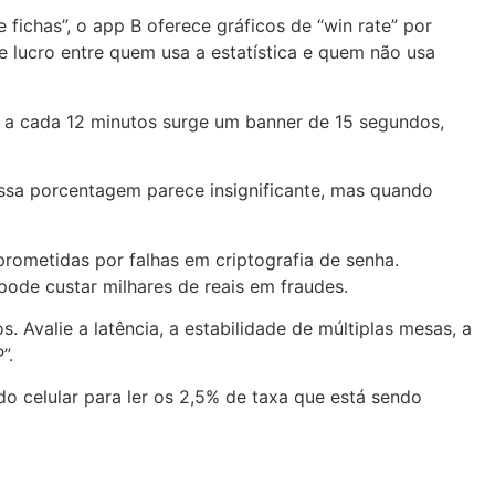
 fichas”, o app B oferece gráficos de “win rate” por
 lucro entre quem usa a estatística e quem não usa
, a cada 12 minutos surge um banner de 15 segundos,
ssa porcentagem parece insignificante, mas quando
ometidas por falhas em criptografia de senha.
pode custar milhares de reais em fraudes.
 Avalie a latência, a estabilidade de múltiplas mesas, a
”.
do celular para ler os 2,5% de taxa que está sendo