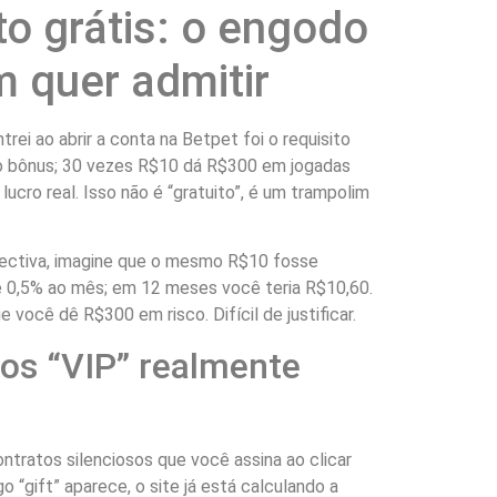
o grátis: o engodo
 quer admitir
rei ao abrir a conta na Betpet foi o requisito
do bônus; 30 vezes R$10 dá R$300 em jogadas
ucro real. Isso não é “gratuito”, é um trampolim
pectiva, imagine que o mesmo R$10 fosse
e 0,5% ao mês; em 12 meses você teria R$10,60.
 você dê R$300 em risco. Difícil de justificar.
os “VIP” realmente
ntratos silenciosos que você assina ao clicar
o “gift” aparece, o site já está calculando a