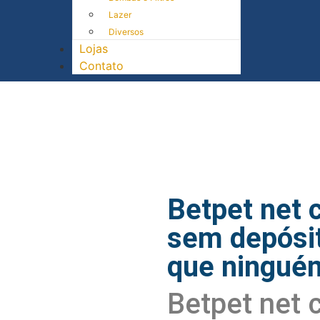
Lazer
Diversos
Lojas
Contato
Betpet net 
sem depósit
que ninguém
Betpet net 