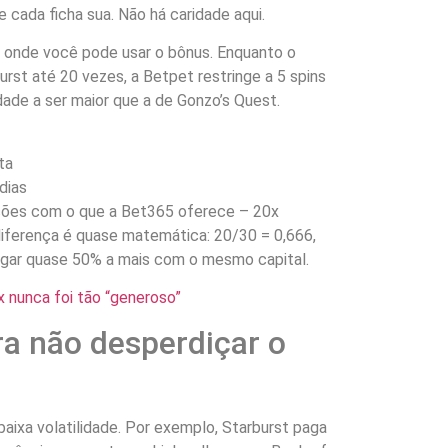
 cada ficha sua. Não há caridade aqui.
s onde você pode usar o bônus. Enquanto o
rst até 20 vezes, a Betpet restringe a 5 spins
idade a ser maior que a de Gonzo’s Quest.
ta
dias
ões com o que a Bet365 oferece – 20x
diferença é quase matemática: 20/30 = 0,666,
 jogar quase 50% a mais com o mesmo capital.
ix nunca foi tão “generoso”
ra não desperdiçar o
baixa volatilidade. Por exemplo, Starburst paga