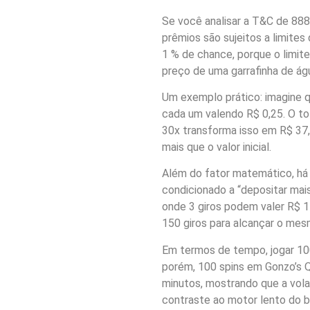
Se você analisar a T&C de 888
prêmios são sujeitos a limite
1 % de chance, porque o limite
preço de uma garrafinha de ág
Um exemplo prático: imagine q
cada um valendo R$ 0,25. O tot
30x transforma isso em R$ 37
mais que o valor inicial.
Além do fator matemático, há 
condicionado a “depositar mai
onde 3 giros podem valer R$ 1
150 giros para alcançar o me
Em termos de tempo, jogar 100
porém, 100 spins em Gonzo’s
minutos, mostrando que a vola
contraste ao motor lento do b