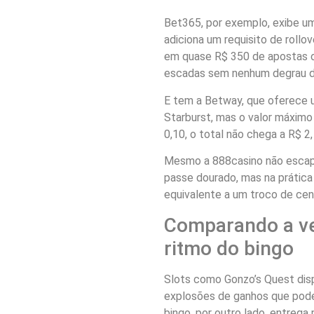
Bet365, por exemplo, exibe um
adiciona um requisito de rollo
em quase R$ 350 de apostas ob
escadas sem nenhum degrau d
E tem a Betway, que oferece u
Starburst, mas o valor máximo
0,10, o total não chega a R$ 
Mesmo a 888casino não escap
passe dourado, mas na prática 
equivalente a um troco de ce
Comparando a ve
ritmo do bingo
Slots como Gonzo’s Quest disp
explosões de ganhos que pode
bingo, por outro lado, entrega