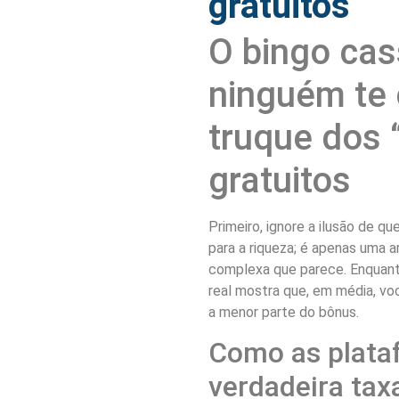
gratuitos
O bingo cas
ninguém te 
truque dos 
gratuitos
Primeiro, ignore a ilusão de qu
para a riqueza; é apenas uma 
complexa que parece. Enquanto
real mostra que, em média, vo
a menor parte do bônus.
Como as plat
verdadeira tax