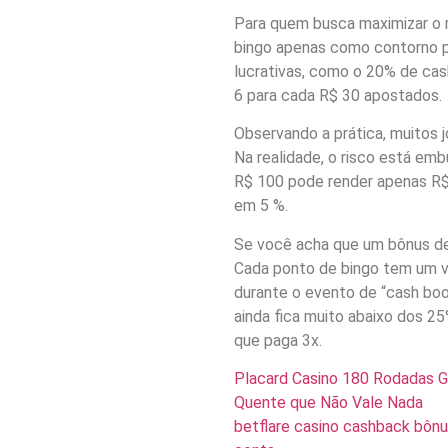
Para quem busca maximizar o re
bingo apenas como contorno pa
lucrativas, como o 20% de ca
6 para cada R$ 30 apostados.
Observando a prática, muitos 
Na realidade, o risco está em
R$ 100 pode render apenas R$ 
em 5 %.
Se você acha que um bônus de
Cada ponto de bingo tem um va
durante o evento de “cash boo
ainda fica muito abaixo dos 2
que paga 3x.
Placard Casino 180 Rodadas G
Quente que Não Vale Nada
betflare casino cashback bônu