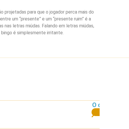
ão projetadas para que o jogador perca mais do
 entre um “presente” e um “presente ruim” é a
s nas letras miúdas. Falando em letras miúdas,
 bingo é simplesmente irritante.
O caos calcu