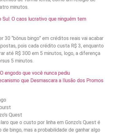
atro minutos.
o Sul: O caos lucrativo que ninguém tem
r 30 “bônus bingo” em créditos reais vai acabar
ostas, pois cada crédito custa R$ 3, enquanto
ar até R$ 300 em 5 minutos, logo, a diferença
rsus 5 minutos.
: O engodo que você nunca pediu
 Mecanismo que Desmascara a Ilusão dos Promos
ngo
burst
zo’s Quest
laro que o custo por linha em Gonzo’s Quest é
de bingo, mas a probabilidade de ganhar algo