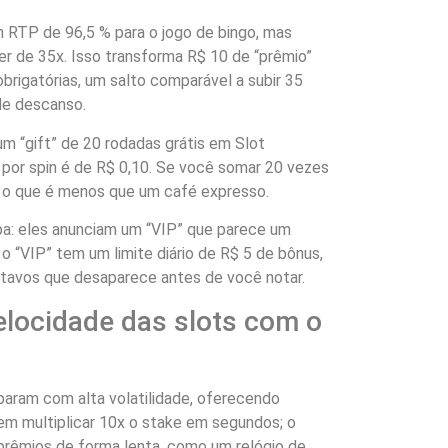
 RTP de 96,5 % para o jogo de bingo, mas
ver de 35x. Isso transforma R$ 10 de “prêmio”
rigatórias, um salto comparável a subir 35
e descanso.
m “gift” de 20 rodadas grátis em Slot
 por spin é de R$ 0,10. Se você somar 20 vezes
2, o que é menos que um café expresso.
a: eles anunciam um “VIP” que parece um
o “VIP” tem um limite diário de R$ 5 de bônus,
ntavos que desaparece antes de você notar.
locidade das slots com o
aram com alta volatilidade, oferecendo
m multiplicar 10x o stake em segundos; o
 prêmios de forma lenta, como um relógio de