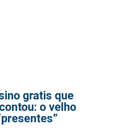
sino gratis que
contou: o velho
“presentes”