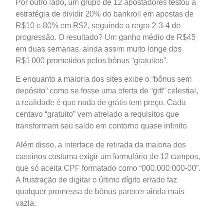
Por outro lado, um grupo de 12 apostadores testou a
estratégia de dividir 20% do bankroll em apostas de
R$10 e 80% em R$2, seguindo a regra 2‑3‑4 de
progressão. O resultado? Um ganho médio de R$45
em duas semanas, ainda assim muito longe dos
R$1 000 prometidos pelos bônus “gratuitos”.
E enquanto a maioria dos sites exibe o “bônus sem
depósito” como se fosse uma oferta de “gift” celestial,
a realidade é que nada de grátis tem preço. Cada
centavo “gratuito” vem atrelado a requisitos que
transformam seu saldo em contorno quase infinito.
Além disso, a interface de retirada da maioria dos
cassinos costuma exigir um formulário de 12 campos,
que só aceita CPF formatado como “000.000.000-00”.
A frustração de digitar o último dígito errado faz
qualquer promessa de bônus parecer ainda mais
vazia.