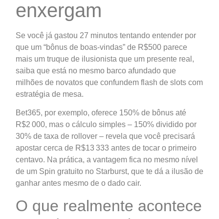
enxergam
Se você já gastou 27 minutos tentando entender por
que um “bônus de boas-vindas” de R$500 parece
mais um truque de ilusionista que um presente real,
saiba que está no mesmo barco afundado que
milhões de novatos que confundem flash de slots com
estratégia de mesa.
Bet365, por exemplo, oferece 150% de bônus até
R$2 000, mas o cálculo simples – 150% dividido por
30% de taxa de rollover – revela que você precisará
apostar cerca de R$13 333 antes de tocar o primeiro
centavo. Na prática, a vantagem fica no mesmo nível
de um Spin gratuito no Starburst, que te dá a ilusão de
ganhar antes mesmo de o dado cair.
O que realmente acontece