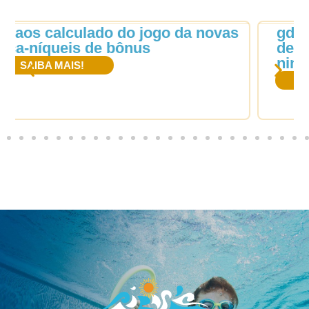
gday casino 115 rodadas grátis sem
depósito 2026 BR: o truque que
ninguém conta
SAIBA MAIS!