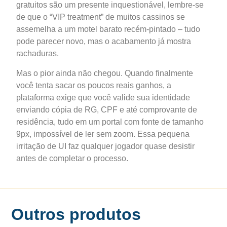
gratuitos são um presente inquestionável, lembre‑se
de que o “VIP treatment” de muitos cassinos se
assemelha a um motel barato recém‑pintado – tudo
pode parecer novo, mas o acabamento já mostra
rachaduras.
Mas o pior ainda não chegou. Quando finalmente
você tenta sacar os poucos reais ganhos, a
plataforma exige que você valide sua identidade
enviando cópia de RG, CPF e até comprovante de
residência, tudo em um portal com fonte de tamanho
9px, impossível de ler sem zoom. Essa pequena
irritação de UI faz qualquer jogador quase desistir
antes de completar o processo.
Outros produtos