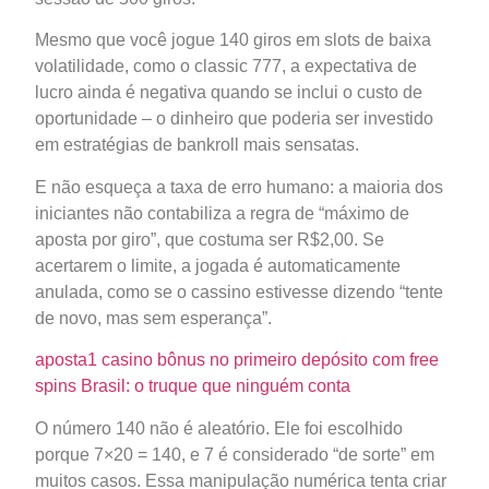
Mesmo que você jogue 140 giros em slots de baixa
volatilidade, como o classic 777, a expectativa de
lucro ainda é negativa quando se inclui o custo de
oportunidade – o dinheiro que poderia ser investido
em estratégias de bankroll mais sensatas.
E não esqueça a taxa de erro humano: a maioria dos
iniciantes não contabiliza a regra de “máximo de
aposta por giro”, que costuma ser R$2,00. Se
acertarem o limite, a jogada é automaticamente
anulada, como se o cassino estivesse dizendo “tente
de novo, mas sem esperança”.
aposta1 casino bônus no primeiro depósito com free
spins Brasil: o truque que ninguém conta
O número 140 não é aleatório. Ele foi escolhido
porque 7×20 = 140, e 7 é considerado “de sorte” em
muitos casos. Essa manipulação numérica tenta criar