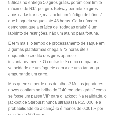
888casino entrega 50 giros grátis, porém com limite
máximo de R$1 por giro. Betway permite 75 giros
após cadastrar-se, mas inclui um “código de bônus”
que bloqueia saques até 48 horas. Cada número
demonstra que a prática de “rodadas grátis” é um
labirinto de restrições, não um atalho para fortuna.
E tem mais: o tempo de processamento de saque em
algumas plataformas chega a 72 horas úteis,
enquanto o crédito dos giros aparece
instantaneamente. O contraste é como comparar a
velocidade de um foguete com a de uma tartaruga
empurrando um carro.
Mas quem se perde nos detalhes? Muitos jogadores
novos confiam no brilho do “140 rodadas grátis” como
se fosse um passe VIP para o jackpot. Na realidade, o
jackpot de Starburst nunca ultrapassa R$5.000, e a
probabilidade de alcançá‑lo é menos de 0,001% por
sessão de 500 giros.