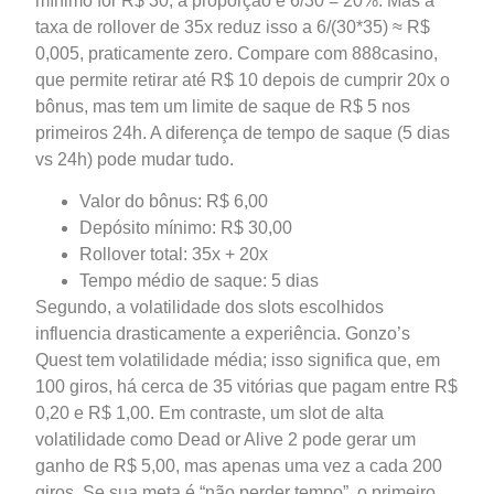
mínimo for R$ 30, a proporção é 6/30 = 20%. Mas a
taxa de rollover de 35x reduz isso a 6/(30*35) ≈ R$
0,005, praticamente zero. Compare com 888casino,
que permite retirar até R$ 10 depois de cumprir 20x o
bônus, mas tem um limite de saque de R$ 5 nos
primeiros 24h. A diferença de tempo de saque (5 dias
vs 24h) pode mudar tudo.
Valor do bônus: R$ 6,00
Depósito mínimo: R$ 30,00
Rollover total: 35x + 20x
Tempo médio de saque: 5 dias
Segundo, a volatilidade dos slots escolhidos
influencia drasticamente a experiência. Gonzo’s
Quest tem volatilidade média; isso significa que, em
100 giros, há cerca de 35 vitórias que pagam entre R$
0,20 e R$ 1,00. Em contraste, um slot de alta
volatilidade como Dead or Alive 2 pode gerar um
ganho de R$ 5,00, mas apenas uma vez a cada 200
giros. Se sua meta é “não perder tempo”, o primeiro