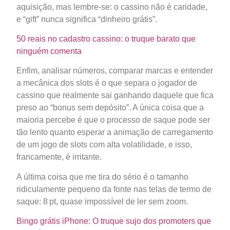
aquisição, mas lembre‑se: o cassino não é caridade,
e “gift” nunca significa “dinheiro grátis”.
50 reais no cadastro cassino: o truque barato que
ninguém comenta
Enfim, analisar números, comparar marcas e entender
a mecânica dos slots é o que separa o jogador de
cassino que realmente sai ganhando daquele que fica
preso ao “bonus sem depósito”. A única coisa que a
maioria percebe é que o processo de saque pode ser
tão lento quanto esperar a animação de carregamento
de um jogo de slots com alta volatilidade, e isso,
francamente, é irritante.
A última coisa que me tira do sério é o tamanho
ridiculamente pequeno da fonte nas telas de termo de
saque: 8 pt, quase impossível de ler sem zoom.
Bingo grátis iPhone: O truque sujo dos promoters que