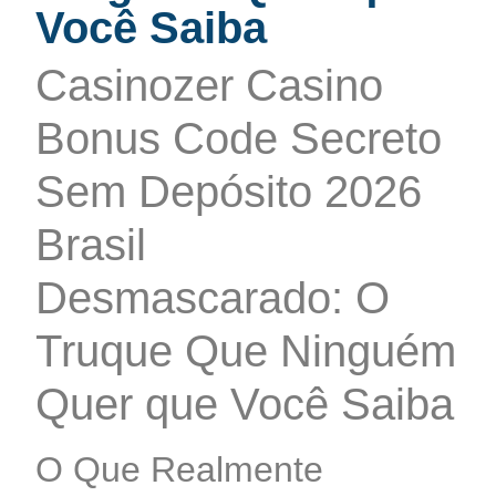
Você Saiba
Casinozer Casino
Bonus Code Secreto
Sem Depósito 2026
Brasil
Desmascarado: O
Truque Que Ninguém
Quer que Você Saiba
O Que Realmente