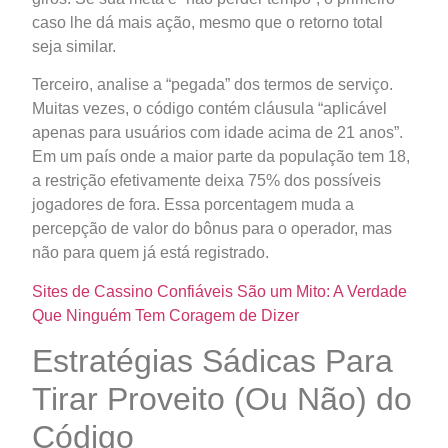
caso lhe dá mais ação, mesmo que o retorno total
seja similar.
Terceiro, analise a “pegada” dos termos de serviço.
Muitas vezes, o código contém cláusula “aplicável
apenas para usuários com idade acima de 21 anos”.
Em um país onde a maior parte da população tem 18,
a restrição efetivamente deixa 75% dos possíveis
jogadores de fora. Essa porcentagem muda a
percepção de valor do bônus para o operador, mas
não para quem já está registrado.
Sites de Cassino Confiáveis São um Mito: A Verdade
Que Ninguém Tem Coragem de Dizer
Estratégias Sádicas Para
Tirar Proveito (Ou Não) do
Código