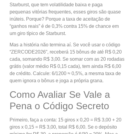
Starburst, que tem volatilidade baixa e paga
pequenas vitórias frequentes, esses giros são quase
inúteis. Porque? Porque a taxa de aceitação de
“ganhos reais” é de 0,3% contra 15% de chance em
um giro típico de Starburst.
Mas a história não termina aí. Se você usar o código
“ZERCODE2026”, receberá 15 bônus de até R$ 0,20
cada, somando R$ 3,00. Se somar com as 20 rodadas
grátis (valor médio R$ 0,15 cada), tem ainda R$ 6,00
de crédito. Calcule: 6/1200 ≈ 0,5%, a mesma taxa de
quem ignora o bônus e joga a própria grana.
Como Avaliar Se Vale a
Pena o Código Secreto
Primeiro, faça a conta: 15 giros x 0,20 = R$ 3,00 + 20
giros x 0,15 = R$ 3,00, total R$ 6,00. Se o depósito