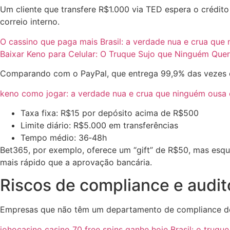
Um cliente que transfere R$1.000 via TED espera o crédit
correio interno.
O cassino que paga mais Brasil: a verdade nua e crua que
Baixar Keno para Celular: O Truque Sujo que Ninguém Que
Comparando com o PayPal, que entrega 99,9% das vezes em
keno como jogar: a verdade nua e crua que ninguém ousa 
Taxa fixa: R$15 por depósito acima de R$500
Limite diário: R$5.000 em transferências
Tempo médio: 36‑48h
Bet365, por exemplo, oferece um “gift” de R$50, mas esqu
mais rápido que a aprovação bancária.
Riscos de compliance e audito
Empresas que não têm um departamento de compliance de, n
johocasino casino 70 free spins ganhe hoje Brasil: o tru