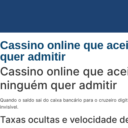
Cassino online que acei
quer admitir
Cassino online que acei
ninguém quer admitir
Quando o saldo sai do caixa bancário para o cruzeiro dig
invisível.
Taxas ocultas e velocidade d