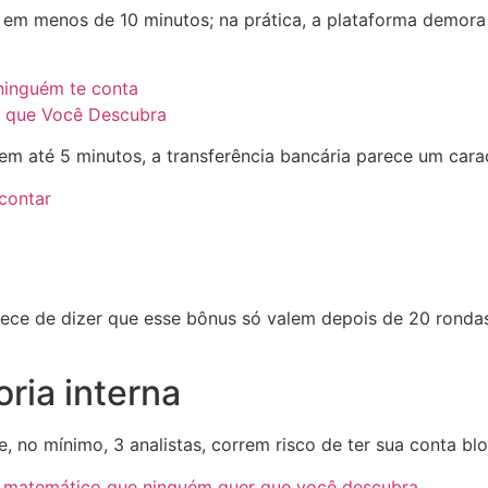
o em menos de 10 minutos; na prática, a plataforma demor
 ninguém te conta
r que Você Descubra
 até 5 minutos, a transferência bancária parece um cara
contar
ece de dizer que esse bônus só valem depois de 20 rondas 
ria interna
o mínimo, 3 analistas, correm risco de ter sua conta blo
que matemático que ninguém quer que você descubra