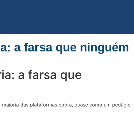
ia: a farsa que ninguém
ia: a farsa que
e a maioria das plataformas cobra, quase como um pedágio