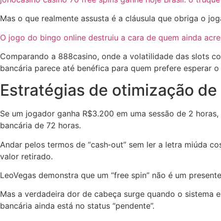
Mas o que realmente assusta é a cláusula que obriga o jog
O jogo do bingo online destruiu a cara de quem ainda acre
Comparando a 888casino, onde a volatilidade das slots c
bancária parece até benéfica para quem prefere esperar o 
Estratégias de otimização de
Se um jogador ganha R$3.200 em uma sessão de 2 horas, el
bancária de 72 horas.
Andar pelos termos de “cash‑out” sem ler a letra miúda c
valor retirado.
LeoVegas demonstra que um “free spin” não é um presente,
Mas a verdadeira dor de cabeça surge quando o sistema exi
bancária ainda está no status “pendente”.