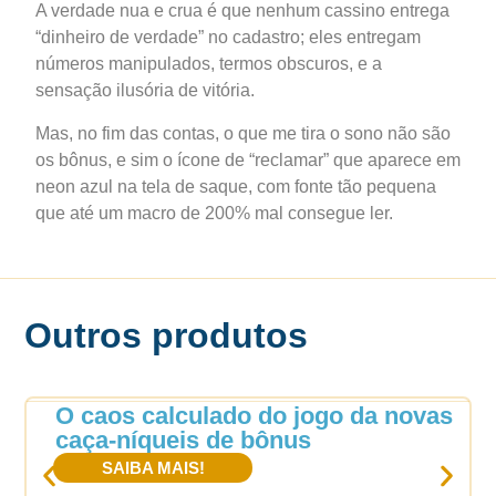
A verdade nua e crua é que nenhum cassino entrega
“dinheiro de verdade” no cadastro; eles entregam
números manipulados, termos obscuros, e a
sensação ilusória de vitória.
Mas, no fim das contas, o que me tira o sono não são
os bônus, e sim o ícone de “reclamar” que aparece em
neon azul na tela de saque, com fonte tão pequena
que até um macro de 200% mal consegue ler.
Outros produtos
O caos calculado do jogo da novas
caça‑níqueis de bônus
SAIBA MAIS!