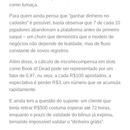
como fumaça.
Para quem ainda pensa que “ganhar dinheiro no
cadastro” é possível, basta observar que 7 de cada 10
jogadores abandonam a plataforma antes do primeiro
saque – um churn que demonstra que o modelo de
negócios não depende de lealdade, mas de fluxo
constante de novos registros.
Além disso, o cálculo de risco/recompensa em slots
como Book of Dead pode ser representado por um
fator de 0,97, ou seja, a cada R$100 apostados, a
expectativa é perder R$3, um número que se acumula
rapidamente.
E ainda tem a questão do suporte: um cliente que
tenta retirar R$500 costuma esperar até 72 horas,
enquanto o prazo de validade do bônus já expirou,
tornando impossível validar o “dinheiro grátis”.