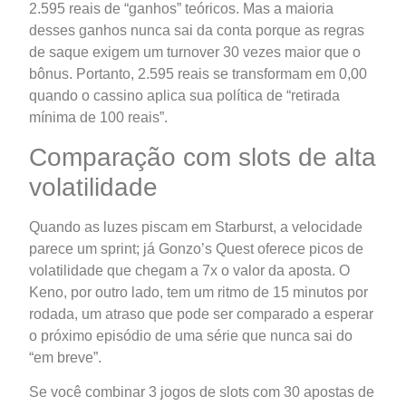
2.595 reais de “ganhos” teóricos. Mas a maioria
desses ganhos nunca sai da conta porque as regras
de saque exigem um turnover 30 vezes maior que o
bônus. Portanto, 2.595 reais se transformam em 0,00
quando o cassino aplica sua política de “retirada
mínima de 100 reais”.
Comparação com slots de alta
volatilidade
Quando as luzes piscam em Starburst, a velocidade
parece um sprint; já Gonzo’s Quest oferece picos de
volatilidade que chegam a 7x o valor da aposta. O
Keno, por outro lado, tem um ritmo de 15 minutos por
rodada, um atraso que pode ser comparado a esperar
o próximo episódio de uma série que nunca sai do
“em breve”.
Se você combinar 3 jogos de slots com 30 apostas de