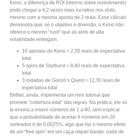
Keno, a diferença de ROI (retorno sobre investimento)
pode chegar a 4,2 vezes mais lucrativo nos slots,
mesmo com a mesma aposta de 2 reais. Esse cálculo
demonstra que, se o objetivo é diversão, o Keno não
oferece o mesmo “rush” que as slots de alta
volatilidade entregam.
10 apostas de Keno = 2,50 reais de expectativa
total
5 spins de Starburst = 8,40 reais de expectativa
total
3 rodadas de Gonzo’s Quest = 12,30 reais de
expectativa total
Betfair, ainda, implementa um mini tutorial que
promete “cobertura total” das regras. Na prática, ele só
te ensina a inserir números de 1 a 80, sem explicar
que a probabilidade de acertar 4 números em 20
sorteados é de 0,0025%, algo que faz o mesmo efeito
de um “free spin” em um caça-níquel barato: nada de