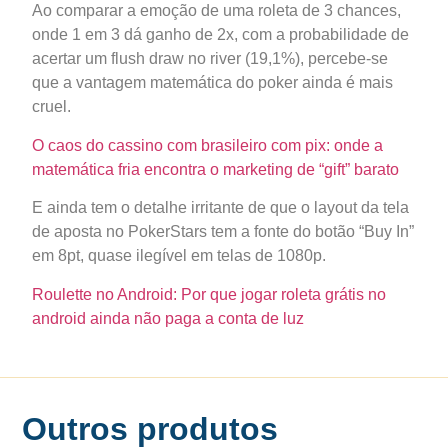
Ao comparar a emoção de uma roleta de 3 chances,
onde 1 em 3 dá ganho de 2x, com a probabilidade de
acertar um flush draw no river (19,1%), percebe‑se
que a vantagem matemática do poker ainda é mais
cruel.
O caos do cassino com brasileiro com pix: onde a
matemática fria encontra o marketing de “gift” barato
E ainda tem o detalhe irritante de que o layout da tela
de aposta no PokerStars tem a fonte do botão “Buy In”
em 8pt, quase ilegível em telas de 1080p.
Roulette no Android: Por que jogar roleta grátis no
android ainda não paga a conta de luz
Outros produtos