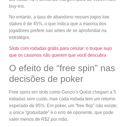
buy-ins.
No entanto, a taxa de abandono nesses jogos low
stakes é de 45%, o que indica que a maioria dos
jogadores prefere sair antes de se aprofundar na
estratégia.
Slots com rodadas grátis para celular: o truque sujo
que os cassinos não querem que você descubra
O efeito de “free spin” nas
decisões de poker
Free spins em slots como Gonzo’s Quest chegam a 5
rodadas sem custo, mas cada rodada tem um retorno
esperado de 95%. Em poker, um “free flop” não existe;
a única “gratuidade” é o erro de oponente, que pode
valer menos de R$2 por mão.