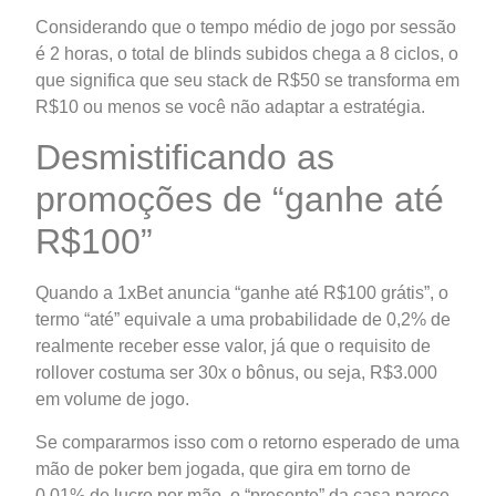
Considerando que o tempo médio de jogo por sessão
é 2 horas, o total de blinds subidos chega a 8 ciclos, o
que significa que seu stack de R$50 se transforma em
R$10 ou menos se você não adaptar a estratégia.
Desmistificando as
promoções de “ganhe até
R$100”
Quando a 1xBet anuncia “ganhe até R$100 grátis”, o
termo “até” equivale a uma probabilidade de 0,2% de
realmente receber esse valor, já que o requisito de
rollover costuma ser 30x o bônus, ou seja, R$3.000
em volume de jogo.
Se compararmos isso com o retorno esperado de uma
mão de poker bem jogada, que gira em torno de
0,01% de lucro por mão, o “presente” da casa parece