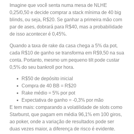
Imagine que você senta numa mesa de NLHE
0,25/0,50 e decide comprar a stack mínima de 40 big
blinds, ou seja, R$20. Se ganhar a primeira mão com
par de ases, dobrará para R$40, mas a probabilidade
de isso acontecer é 0,45%.
Quando a taxa de rake da casa chega a 5% da pot,
cada R$10 de ganho se transforma em R$9,50 na sua
conta. Portanto, mesmo um pequeno tilt pode custar
0,5% do seu bankroll por hora.
R$50 de depósito inicial
Compra de 40 BB = R$20
Rake médio = 5% por pot
Expectativa de ganho = -0,3% por mão
E tem mais: comparando a volatilidade de slots como
Starburst, que pagam em média 96,1% em 100 giros,
ao poker, onde a variação de resultados pode ser
duas vezes maior, a diferença de risco é evidente.