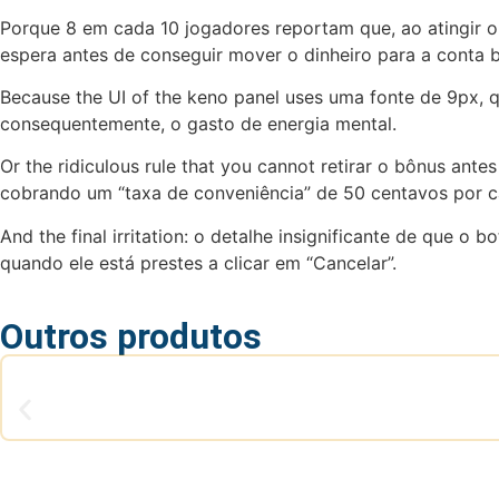
Porque 8 em cada 10 jogadores reportam que, ao atingir o 
espera antes de conseguir mover o dinheiro para a conta b
Because the UI of the keno panel uses uma fonte de 9px, 
consequentemente, o gasto de energia mental.
Or the ridiculous rule that you cannot retirar o bônus an
cobrando um “taxa de conveniência” de 50 centavos por c
And the final irritation: o detalhe insignificante de que 
quando ele está prestes a clicar em “Cancelar”.
Outros produtos