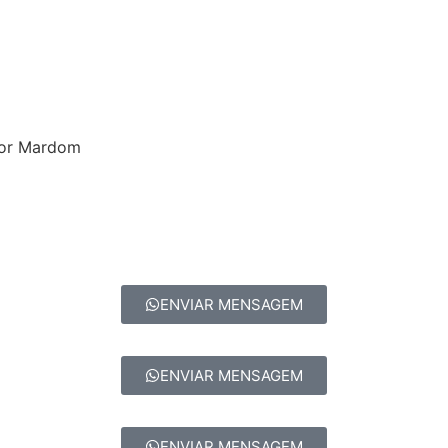
por Mardom
ENVIAR MENSAGEM
ENVIAR MENSAGEM
ENVIAR MENSAGEM