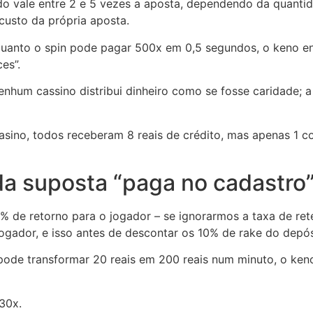
 vale entre 2 e 5 vezes a aposta, dependendo da quantida
custo da própria aposta.
anto o spin pode pagar 500x em 0,5 segundos, o keno ent
es”.
enhum cassino distribui dinheiro como se fosse caridade; 
ino, todos receberam 8 reais de crédito, mas apenas 1 co
a suposta “paga no cadastro
5% de retorno para o jogador – se ignorarmos a taxa de ret
ogador, e isso antes de descontar os 10% de rake do depós
 pode transformar 20 reais em 200 reais num minuto, o k
30x.