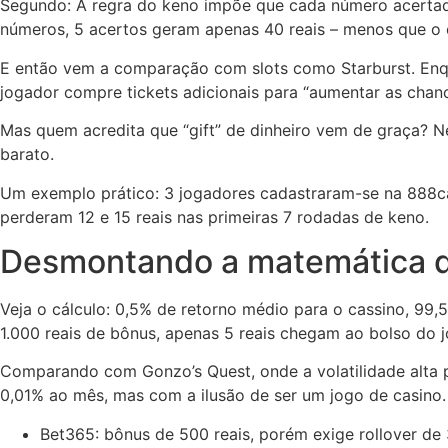
Segundo: A regra do keno impõe que cada número acertado
números, 5 acertos geram apenas 40 reais – menos que o 
E então vem a comparação com slots como Starburst. Enqu
jogador compre tickets adicionais para “aumentar as chanc
Mas quem acredita que “gift” de dinheiro vem de graça? N
barato.
Um exemplo prático: 3 jogadores cadastraram-se na 888cas
perderam 12 e 15 reais nas primeiras 7 rodadas de keno.
Desmontando a matemática d
Veja o cálculo: 0,5% de retorno médio para o cassino, 99,
1.000 reais de bônus, apenas 5 reais chegam ao bolso do j
Comparando com Gonzo’s Quest, onde a volatilidade alta
0,01% ao mês, mas com a ilusão de ser um jogo de casino.
Bet365: bônus de 500 reais, porém exige rollover de 