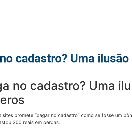
 no cadastro? Uma ilusão
a no cadastro? Uma ilu
eros
s sites promete “pagar no cadastro” como se fosse um bôn
astou 200 reais em perdas.