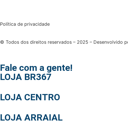
Política de privacidade
© Todos dos direitos reservados – 2025 – Desenvolvido 
Fale com a gente!
LOJA BR367
LOJA CENTRO
LOJA ARRAIAL