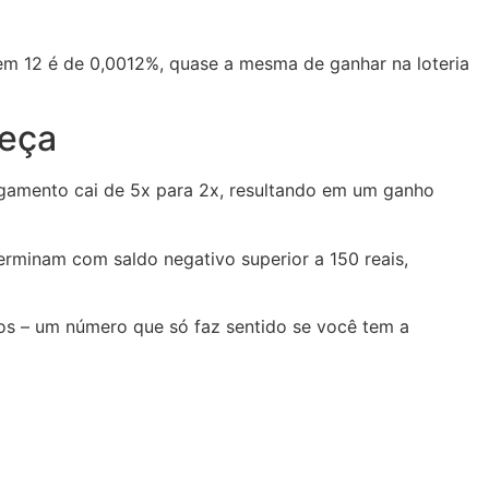
em 12 é de 0,0012%, quase a mesma de ganhar na loteria
heça
agamento cai de 5x para 2x, resultando em um ganho
rminam com saldo negativo superior a 150 reais,
idos – um número que só faz sentido se você tem a