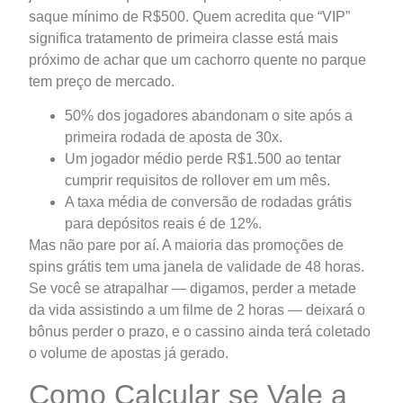
saque mínimo de R$500. Quem acredita que “VIP”
significa tratamento de primeira classe está mais
próximo de achar que um cachorro quente no parque
tem preço de mercado.
50% dos jogadores abandonam o site após a
primeira rodada de aposta de 30x.
Um jogador médio perde R$1.500 ao tentar
cumprir requisitos de rollover em um mês.
A taxa média de conversão de rodadas grátis
para depósitos reais é de 12%.
Mas não pare por aí. A maioria das promoções de
spins grátis tem uma janela de validade de 48 horas.
Se você se atrapalhar — digamos, perder a metade
da vida assistindo a um filme de 2 horas — deixará o
bônus perder o prazo, e o cassino ainda terá coletado
o volume de apostas já gerado.
Como Calcular se Vale a