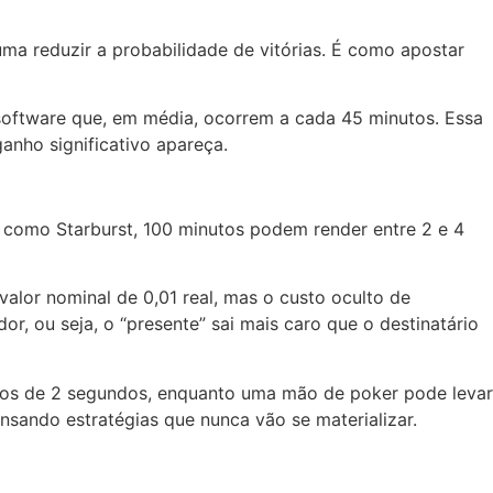
ma reduzir a probabilidade de vitórias. É como apostar
 software que, em média, ocorrem a cada 45 minutos. Essa
anho significativo apareça.
 como Starburst, 100 minutos podem render entre 2 e 4
alor nominal de 0,01 real, mas o custo oculto de
, ou seja, o “presente” sai mais caro que o destinatário
enos de 2 segundos, enquanto uma mão de poker pode levar
ensando estratégias que nunca vão se materializar.