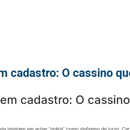
m cadastro: O cassino qu
sem cadastro: O cassino
nda insistem em achar “grátis” como sinônimo de lucro. Ca