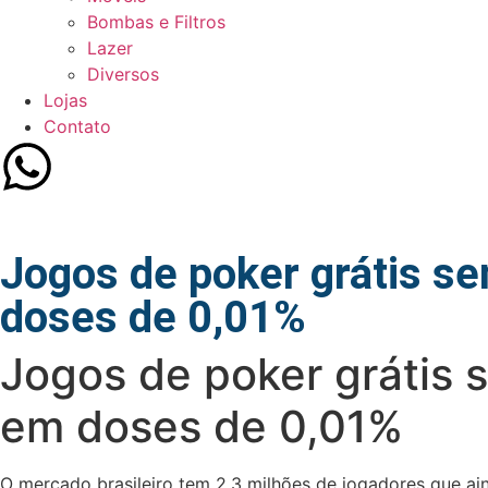
Bombas e Filtros
Lazer
Diversos
Lojas
Contato
Jogos de poker grátis se
doses de 0,01%
Jogos de poker grátis 
em doses de 0,01%
O mercado brasileiro tem 2,3 milhões de jogadores que ai