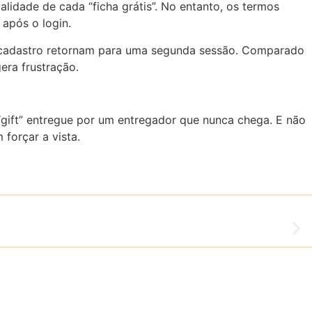
idade de cada “ficha grátis”. No entanto, os termos
 após o login.
 cadastro retornam para uma segunda sessão. Comparado
era frustração.
“gift” entregue por um entregador que nunca chega. E não
 forçar a vista.