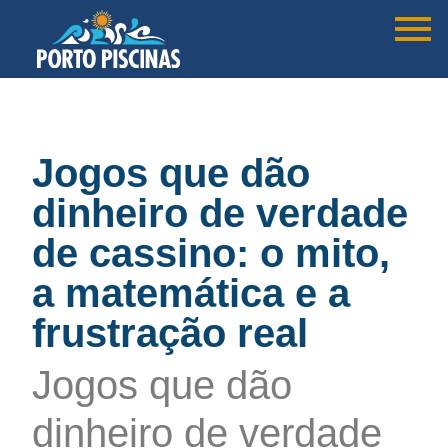
Jogos que dão
dinheiro de verdade
de cassino: o mito,
a matemática e a
frustração real
Jogos que dão
dinheiro de verdade