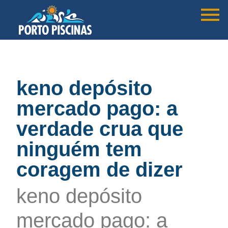
keno depósito
mercado pago: a
verdade crua que
ninguém tem
coragem de dizer
keno depósito
mercado pago: a