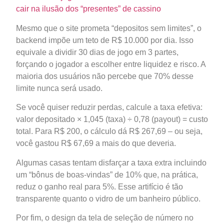
cair na ilusão dos “presentes” de cassino
Mesmo que o site prometa “depositos sem limites”, o
backend impõe um teto de R$ 10.000 por dia. Isso
equivale a dividir 30 dias de jogo em 3 partes,
forçando o jogador a escolher entre liquidez e risco. A
maioria dos usuários não percebe que 70% desse
limite nunca será usado.
Se você quiser reduzir perdas, calcule a taxa efetiva:
valor depositado × 1,045 (taxa) ÷ 0,78 (payout) = custo
total. Para R$ 200, o cálculo dá R$ 267,69 – ou seja,
você gastou R$ 67,69 a mais do que deveria.
Algumas casas tentam disfarçar a taxa extra incluindo
um “bônus de boas-vindas” de 10% que, na prática,
reduz o ganho real para 5%. Esse artifício é tão
transparente quanto o vidro de um banheiro público.
Por fim, o design da tela de seleção de número no