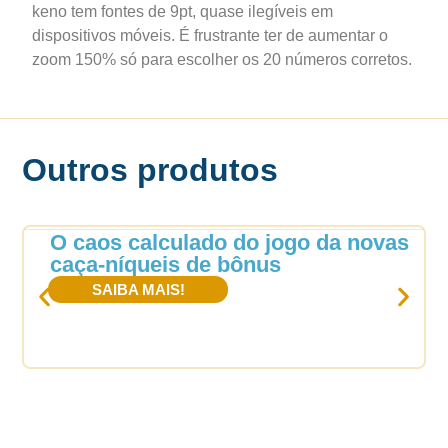
keno tem fontes de 9pt, quase ilegíveis em
dispositivos móveis. É frustrante ter de aumentar o
zoom 150% só para escolher os 20 números corretos.
Outros produtos
O caos calculado do jogo da novas
caça‑níqueis de bônus
SAIBA MAIS!