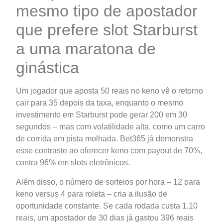
mesmo tipo de apostador
que prefere slot Starburst
a uma maratona de
ginástica
Um jogador que aposta 50 reais no keno vê o retorno
cair para 35 depois da taxa, enquanto o mesmo
investimento em Starburst pode gerar 200 em 30
segundos – mas com volatilidade alta, como um carro
de corrida em pista molhada. Bet365 já demonstra
esse contraste ao oferecer keno com payout de 70%,
contra 96% em slots eletrônicos.
Além disso, o número de sorteios por hora – 12 para
keno versus 4 para roleta – cria a ilusão de
oportunidade constante. Se cada rodada custa 1,10
reais, um apostador de 30 dias já gastou 396 reais