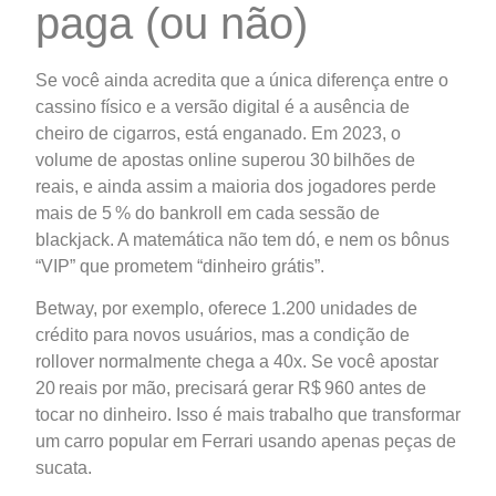
paga (ou não)
Se você ainda acredita que a única diferença entre o
cassino físico e a versão digital é a ausência de
cheiro de cigarros, está enganado. Em 2023, o
volume de apostas online superou 30 bilhões de
reais, e ainda assim a maioria dos jogadores perde
mais de 5 % do bankroll em cada sessão de
blackjack. A matemática não tem dó, e nem os bônus
“VIP” que prometem “dinheiro grátis”.
Betway, por exemplo, oferece 1.200 unidades de
crédito para novos usuários, mas a condição de
rollover normalmente chega a 40x. Se você apostar
20 reais por mão, precisará gerar R$ 960 antes de
tocar no dinheiro. Isso é mais trabalho que transformar
um carro popular em Ferrari usando apenas peças de
sucata.