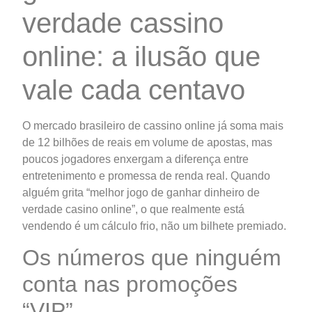
verdade cassino
online: a ilusão que
vale cada centavo
O mercado brasileiro de cassino online já soma mais
de 12 bilhões de reais em volume de apostas, mas
poucos jogadores enxergam a diferença entre
entretenimento e promessa de renda real. Quando
alguém grita “melhor jogo de ganhar dinheiro de
verdade casino online”, o que realmente está
vendendo é um cálculo frio, não um bilhete premiado.
Os números que ninguém
conta nas promoções
“VIP”