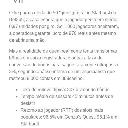
Olhe para a oferta de 50 “giros grátis” no Starburst da
Bet365; a casa espera que o jogador perca em média
0,97 unidades por giro. Se 1.000 jogadores aceitarem,
a operadora garante lucro de 970 reais antes mesmo
de abrir uma mão.
Mas a realidade de quem realmente tenta transformar
bônus em caixa registradora é outra: a taxa de
conversão de bônus para saque raramente ultrapassa
3%, segundo análise interna de um especialista que
rastreou 8.000 contas em 888casino.
Taxa de rollover típica: 30x o valor do bônus
Tempo médio de sessão: 45 minutos antes de
desistir
Retorno ao jogador (RTP) dos slots mais
populares: 96,5% em Gonzo’s Quest, 96,1% em
Starburst