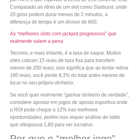
Comparado ao ritmo de um slot como Starburst, onde
20 giros podem durar menos de 2 minutos, a
diferença de tempo é um divisor de 600.
As “melhores slots com jackpot progressivo” que
realmente valem a pena
Terceiro, e mais irritante, é a taxa de saque. Muitos
sites cobram 15 reais de taxa fixa para transferir
menos de 200 reais; isso significa que ao tentar retirar
180 reais, você perde 8,3% do total antes mesmo de
tocar no seu próprio dinheiro.
Se você quer realmente “ganhar dinheiro de verdade”,
considere apostar em jogos de aposta esportiva onde
o ROI pode chegar a 12% nas melhores
oportunidades, porém isso requer análise de odds
que ultrapassa 1,80 para ser lucrativo.
Por que o “melhor jogo”