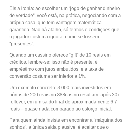
Eis a ironia: ao escolher um “jogo de ganhar dinheiro
de verdade”, você está, na prática, negociando com a
própria casa, que tem vantagem matemática
garantida. Não há atalho, só termos e condições que
o jogador costuma ignorar como se fossem
“presentes”.
Quando um cassino oferece “gift” de 10 reais em
créditos, lembre‑se: isso não é presente, é
empréstimo com juros embutidos, e a taxa de
conversão costuma ser inferior a 1%.
Um exemplo concreto: 3.000 reais investidos em
bônus de 200 reais no 888casino resultam, após 30x
rollover, em um saldo final de aproximadamente 6,7
reais – quase nada comparado ao esforço inicial.
Para quem ainda insiste em encontrar a “máquina dos
sonhos”, a única saída plausível é aceitar que o