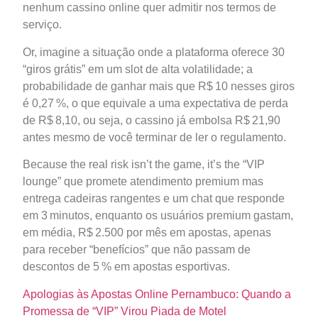
nenhum cassino online quer admitir nos termos de
serviço.
Or, imagine a situação onde a plataforma oferece 30
“giros grátis” em um slot de alta volatilidade; a
probabilidade de ganhar mais que R$ 10 nesses giros
é 0,27 %, o que equivale a uma expectativa de perda
de R$ 8,10, ou seja, o cassino já embolsa R$ 21,90
antes mesmo de você terminar de ler o regulamento.
Because the real risk isn’t the game, it’s the “VIP
lounge” que promete atendimento premium mas
entrega cadeiras rangentes e um chat que responde
em 3 minutos, enquanto os usuários premium gastam,
em média, R$ 2.500 por mês em apostas, apenas
para receber “benefícios” que não passam de
descontos de 5 % em apostas esportivas.
Apologias às Apostas Online Pernambuco: Quando a
Promessa de “VIP” Virou Piada de Motel