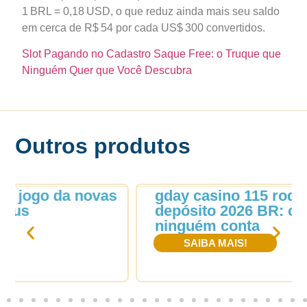
1 BRL = 0,18 USD, o que reduz ainda mais seu saldo
em cerca de R$ 54 por cada US$ 300 convertidos.
Slot Pagando no Cadastro Saque Free: o Truque que
Ninguém Quer que Você Descubra
Outros produtos
gday casino 115 rodadas grátis sem
depósito 2026 BR: o truque que
ninguém conta
SAIBA MAIS!