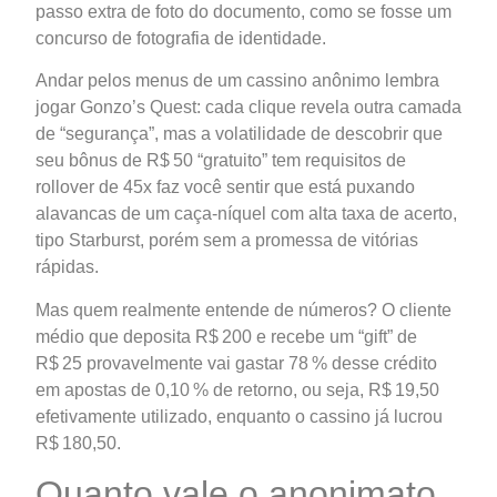
passo extra de foto do documento, como se fosse um
concurso de fotografia de identidade.
Andar pelos menus de um cassino anônimo lembra
jogar Gonzo’s Quest: cada clique revela outra camada
de “segurança”, mas a volatilidade de descobrir que
seu bônus de R$ 50 “gratuito” tem requisitos de
rollover de 45x faz você sentir que está puxando
alavancas de um caça-níquel com alta taxa de acerto,
tipo Starburst, porém sem a promessa de vitórias
rápidas.
Mas quem realmente entende de números? O cliente
médio que deposita R$ 200 e recebe um “gift” de
R$ 25 provavelmente vai gastar 78 % desse crédito
em apostas de 0,10 % de retorno, ou seja, R$ 19,50
efetivamente utilizado, enquanto o cassino já lucrou
R$ 180,50.
Quanto vale o anonimato