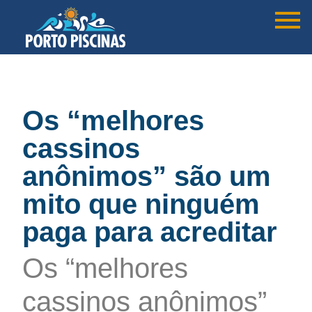
Os “melhores
cassinos
anônimos” são um
mito que ninguém
paga para acreditar
Os “melhores
cassinos anônimos”