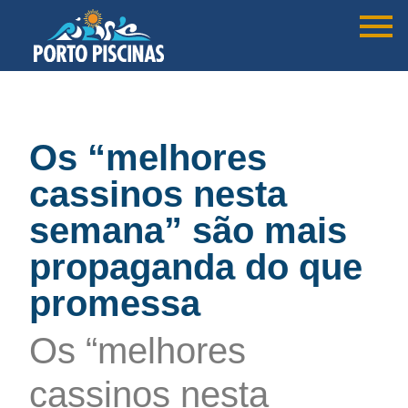
Os “melhores
cassinos nesta
semana” são mais
propaganda do que
promessa
Os “melhores
cassinos nesta