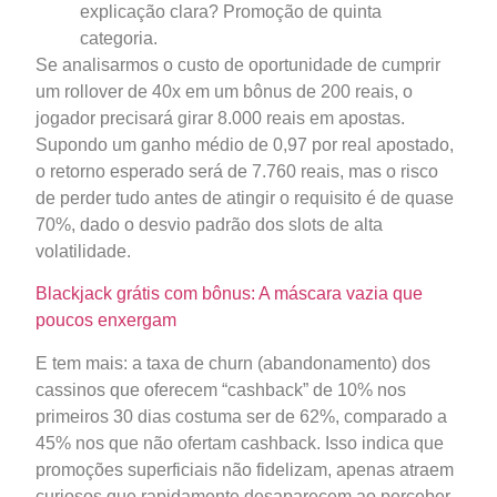
explicação clara? Promoção de quinta
categoria.
Se analisarmos o custo de oportunidade de cumprir
um rollover de 40x em um bônus de 200 reais, o
jogador precisará girar 8.000 reais em apostas.
Supondo um ganho médio de 0,97 por real apostado,
o retorno esperado será de 7.760 reais, mas o risco
de perder tudo antes de atingir o requisito é de quase
70%, dado o desvio padrão dos slots de alta
volatilidade.
Blackjack grátis com bônus: A máscara vazia que
poucos enxergam
E tem mais: a taxa de churn (abandonamento) dos
cassinos que oferecem “cashback” de 10% nos
primeiros 30 dias costuma ser de 62%, comparado a
45% nos que não ofertam cashback. Isso indica que
promoções superficiais não fidelizam, apenas atraem
curiosos que rapidamente desaparecem ao perceber