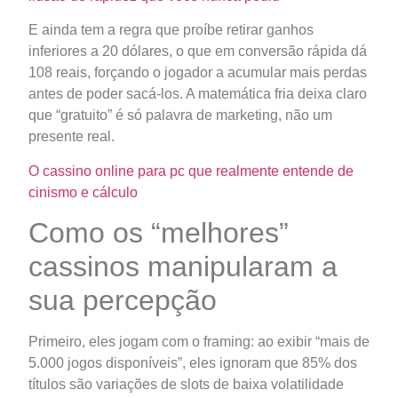
E ainda tem a regra que proíbe retirar ganhos
inferiores a 20 dólares, o que em conversão rápida dá
108 reais, forçando o jogador a acumular mais perdas
antes de poder sacá‑los. A matemática fria deixa claro
que “gratuito” é só palavra de marketing, não um
presente real.
O cassino online para pc que realmente entende de
cinismo e cálculo
Como os “melhores”
cassinos manipularam a
sua percepção
Primeiro, eles jogam com o framing: ao exibir “mais de
5.000 jogos disponíveis”, eles ignoram que 85% dos
títulos são variações de slots de baixa volatilidade