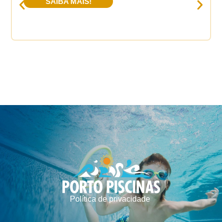
SAIBA MAIS!
Política de privacidade