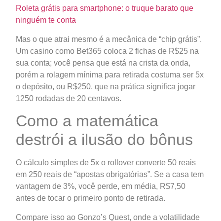
Roleta grátis para smartphone: o truque barato que
ninguém te conta
Mas o que atrai mesmo é a mecânica de “chip grátis”.
Um casino como Bet365 coloca 2 fichas de R$25 na
sua conta; você pensa que está na crista da onda,
porém a rolagem mínima para retirada costuma ser 5x
o depósito, ou R$250, que na prática significa jogar
1250 rodadas de 20 centavos.
Como a matemática
destrói a ilusão do bônus
O cálculo simples de 5x o rollover converte 50 reais
em 250 reais de “apostas obrigatórias”. Se a casa tem
vantagem de 3%, você perde, em média, R$7,50
antes de tocar o primeiro ponto de retirada.
Compare isso ao Gonzo’s Quest, onde a volatilidade