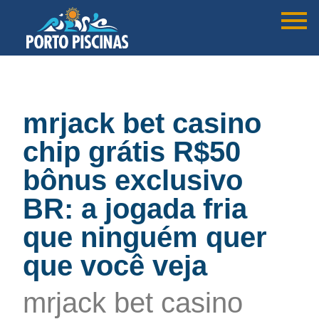
mrjack bet casino
chip grátis R$50
bônus exclusivo
BR: a jogada fria
que ninguém quer
que você veja
mrjack bet casino