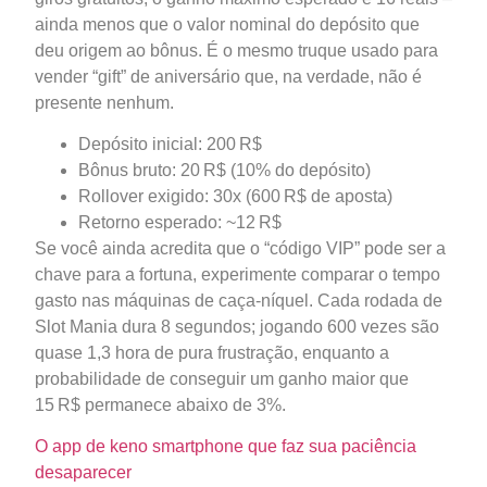
ainda menos que o valor nominal do depósito que
deu origem ao bônus. É o mesmo truque usado para
vender “gift” de aniversário que, na verdade, não é
presente nenhum.
Depósito inicial: 200 R$
Bônus bruto: 20 R$ (10% do depósito)
Rollover exigido: 30x (600 R$ de aposta)
Retorno esperado: ~12 R$
Se você ainda acredita que o “código VIP” pode ser a
chave para a fortuna, experimente comparar o tempo
gasto nas máquinas de caça-níquel. Cada rodada de
Slot Mania dura 8 segundos; jogando 600 vezes são
quase 1,3 hora de pura frustração, enquanto a
probabilidade de conseguir um ganho maior que
15 R$ permanece abaixo de 3%.
O app de keno smartphone que faz sua paciência
desaparecer