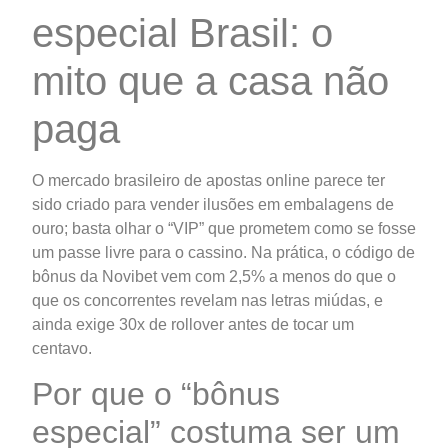
especial Brasil: o
mito que a casa não
paga
O mercado brasileiro de apostas online parece ter
sido criado para vender ilusões em embalagens de
ouro; basta olhar o “VIP” que prometem como se fosse
um passe livre para o cassino. Na prática, o código de
bônus da Novibet vem com 2,5% a menos do que o
que os concorrentes revelam nas letras miúdas, e
ainda exige 30x de rollover antes de tocar um
centavo.
Por que o “bônus
especial” costuma ser um