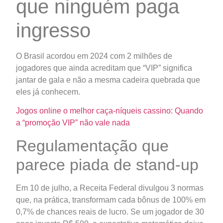
que ninguém paga
ingresso
O Brasil acordou em 2024 com 2 milhões de
jogadores que ainda acreditam que “VIP” significa
jantar de gala e não a mesma cadeira quebrada que
eles já conhecem.
Jogos online o melhor caça‑níqueis cassino: Quando
a “promoção VIP” não vale nada
Regulamentação que
parece piada de stand‑up
Em 10 de julho, a Receita Federal divulgou 3 normas
que, na prática, transformam cada bônus de 100% em
0,7% de chances reais de lucro. Se um jogador de 30