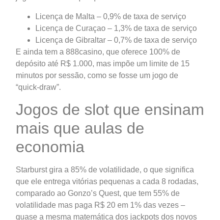
Licença de Malta – 0,9% de taxa de serviço
Licença de Curaçao – 1,3% de taxa de serviço
Licença de Gibraltar – 0,7% de taxa de serviço
E ainda tem a 888casino, que oferece 100% de
depósito até R$ 1.000, mas impõe um limite de 15
minutos por sessão, como se fosse um jogo de
“quick‑draw”.
Jogos de slot que ensinam
mais que aulas de
economia
Starburst gira a 85% de volatilidade, o que significa
que ele entrega vitórias pequenas a cada 8 rodadas,
comparado ao Gonzo’s Quest, que tem 55% de
volatilidade mas paga R$ 20 em 1% das vezes –
quase a mesma matemática dos jackpots dos novos