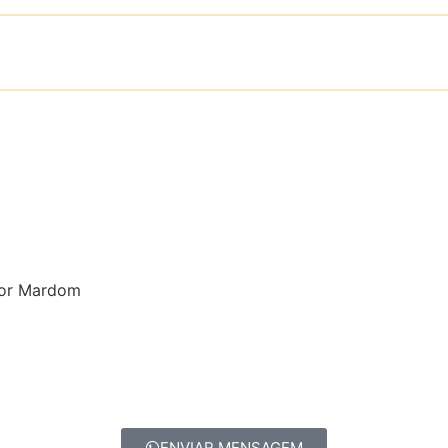
por Mardom
ENVIAR MENSAGEM