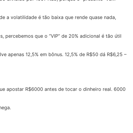
e a volatilidade é tão baixa que rende quase nada,
, percebemos que o “VIP” de 20% adicional é tão útil
volve apenas 12,5% em bônus. 12,5% de R$50 dá R$6,25 –
ue apostar R$6000 antes de tocar o dinheiro real. 6000
hega.