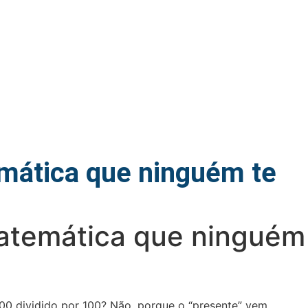
emática que ninguém te
matemática que ninguém
200 dividido por 100? Não, porque o “presente” vem