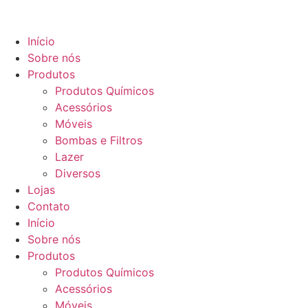
Início
Sobre nós
Produtos
Produtos Químicos
Acessórios
Móveis
Bombas e Filtros
Lazer
Diversos
Lojas
Contato
Início
Sobre nós
Produtos
Produtos Químicos
Acessórios
Móveis