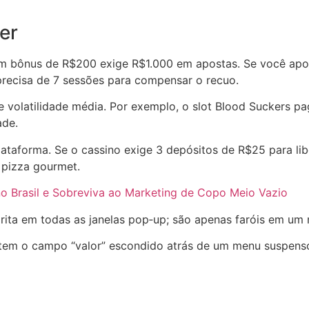
er
tão um bônus de R$200 exige R$1.000 em apostas. Se você a
recisa de 7 sessões para compensar o recuo.
volatilidade média. Por exemplo, o slot Blood Suckers pa
ade.
ataforma. Se o cassino exige 3 depósitos de R$25 para li
 pizza gourmet.
o Brasil e Sobreviva ao Marketing de Copo Meio Vazio
e grita em todas as janelas pop‑up; são apenas faróis em um
 tem o campo “valor” escondido atrás de um menu suspenso q