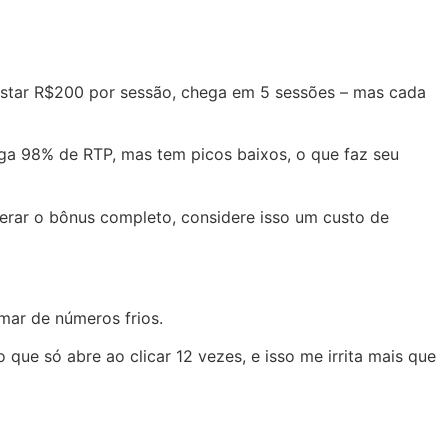
postar R$200 por sessão, chega em 5 sessões – mas cada
ga 98% de RTP, mas tem picos baixos, o que faz seu
berar o bônus completo, considere isso um custo de
 mar de números frios.
ue só abre ao clicar 12 vezes, e isso me irrita mais que