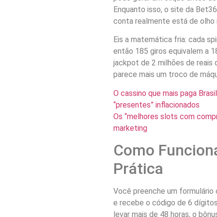
Enquanto isso, o site da Bet3
conta realmente está de olho 
Eis a matemática fria: cada sp
então 185 giros equivalem a 1
jackpot de 2 milhões de reais
parece mais um troco de máqu
O cassino que mais paga Brasil
“presentes” inflacionados
Os “melhores slots com compr
marketing
Como Funciona
Prática
Você preenche um formulário 
e recebe o código de 6 dígito
levar mais de 48 horas, o bôn