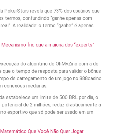
da PokerStars revela que 73% dos usuários que
os termos, confundindo “ganhe apenas com
real”. A realidade: o termo “ganhe” é apenas
o Mecanismo frio que a maioria dos “experts”
 execução do algoritmo de OhMyZino com a de
se que o tempo de resposta para validar o bônus
empo de carregamento de um jogo no 888casino
em conexões medianas.
rada estabelece um limite de 500 BRL por dia, o
potencial de 2 milhões, reduz drasticamente a
arro esportivo que só pode ser usado em um
s Matemático Que Você Não Quer Jogar