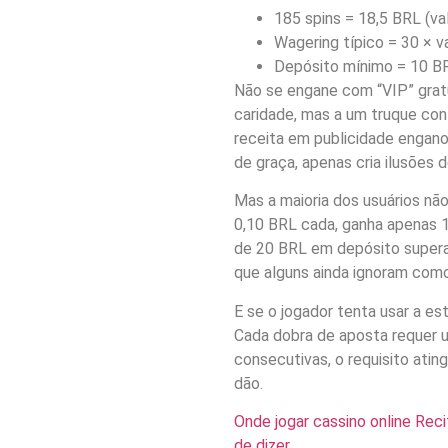
185 spins = 18,5 BRL (va
Wagering típico = 30 × v
Depósito mínimo = 10 B
Não se engane com “VIP” gratu
caridade, mas a um truque co
receita em publicidade engano
de graça, apenas cria ilusões d
Mas a maioria dos usuários nã
0,10 BRL cada, ganha apenas 
de 20 BRL em depósito supera
que alguns ainda ignoram como
E se o jogador tenta usar a est
Cada dobra de aposta requer um
consecutivas, o requisito atin
dão.
Onde jogar cassino online Rec
de dizer