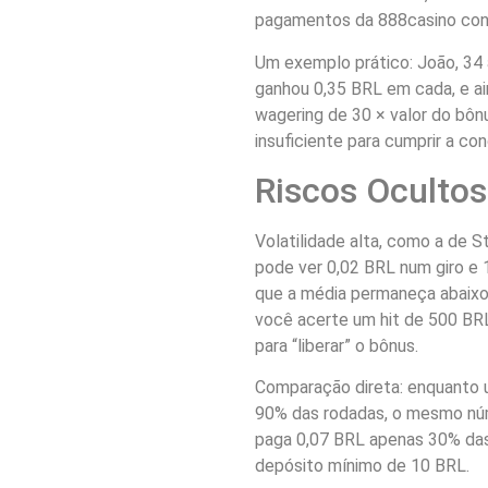
pagamentos da 888casino con
Um exemplo prático: João, 34 
ganhou 0,35 BRL em cada, e ai
wagering de 30 × valor do bônu
insuficiente para cumprir a co
Riscos Ocultos
Volatilidade alta, como a de St
pode ver 0,02 BRL num giro e
que a média permaneça abaixo 
você acerte um hit de 500 BRL
para “liberar” o bônus.
Comparação direta: enquanto u
90% das rodadas, o mesmo núme
paga 0,07 BRL apenas 30% das
depósito mínimo de 10 BRL.