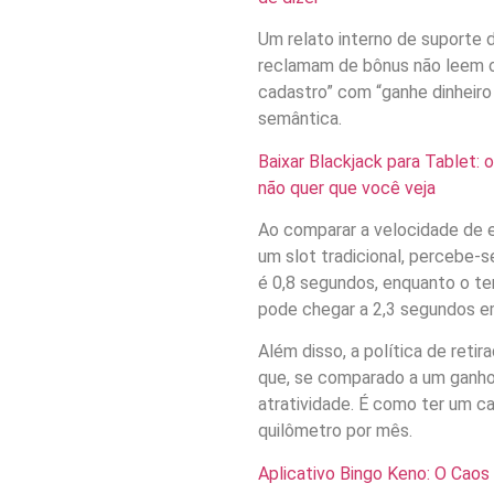
Um relato interno de suporte 
reclamam de bônus não leem 
cadastro” com “ganhe dinheiro 
semântica.
Baixar Blackjack para Tablet: 
não quer que você veja
Ao comparar a velocidade de
um slot tradicional, percebe‑
é 0,8 segundos, enquanto o t
pode chegar a 2,3 segundos 
Além disso, a política de reti
que, se comparado a um ganho 
atratividade. É como ter um c
quilômetro por mês.
Aplicativo Bingo Keno: O Cao