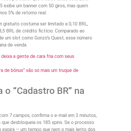
65 exibe um banner com 50 giros, mas quem
nos 5% de retorno real.
in gratuito costuma ser limitado a 0,10 BRL,
8,5 BRL de crédito fictício. Comparado ao
 de um slot como Gonzo’s Quest, esse número
ina de venda.
 deixa a gente de cara fria com seus
a de bônus” são só mais um truque de
 o “Cadastro BR” na
com 7 campos, confirma o e‑mail em 3 minutos,
s que desbloqueia os 185 spins. Se o processo
us expira — um tempo que nem o mais lento dos