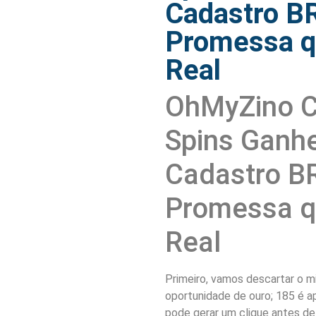
Cadastro BR
Promessa q
Real
OhMyZino C
Spins Ganh
Cadastro BR
Promessa q
Real
Primeiro, vamos descartar o m
oportunidade de ouro; 185 é 
pode gerar um clique antes de