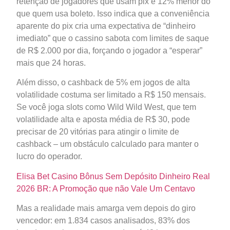
retenção de jogadores que usam pix é 12% menor do
que quem usa boleto. Isso indica que a conveniência
aparente do pix cria uma expectativa de “dinheiro
imediato” que o cassino sabota com limites de saque
de R$ 2.000 por dia, forçando o jogador a “esperar”
mais que 24 horas.
Além disso, o cashback de 5% em jogos de alta
volatilidade costuma ser limitado a R$ 150 mensais.
Se você joga slots como Wild Wild West, que tem
volatilidade alta e aposta média de R$ 30, pode
precisar de 20 vitórias para atingir o limite de
cashback – um obstáculo calculado para manter o
lucro do operador.
Elisa Bet Casino Bônus Sem Depósito Dinheiro Real
2026 BR: A Promoção que não Vale Um Centavo
Mas a realidade mais amarga vem depois do giro
vencedor: em 1.834 casos analisados, 83% dos