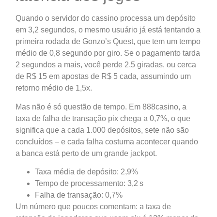
Quando o servidor do cassino processa um depósito
em 3,2 segundos, o mesmo usuário já está tentando a
primeira rodada de Gonzo’s Quest, que tem um tempo
médio de 0,8 segundo por giro. Se o pagamento tarda
2 segundos a mais, você perde 2,5 giradas, ou cerca
de R$ 15 em apostas de R$ 5 cada, assumindo um
retorno médio de 1,5x.
Mas não é só questão de tempo. Em 888casino, a
taxa de falha de transação pix chega a 0,7%, o que
significa que a cada 1.000 depósitos, sete não são
concluídos – e cada falha costuma acontecer quando
a banca está perto de um grande jackpot.
Taxa média de depósito: 2,9%
Tempo de processamento: 3,2 s
Falha de transação: 0,7%
Um número que poucos comentam: a taxa de