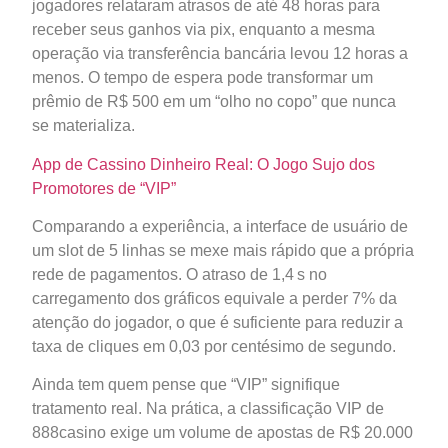
jogadores relataram atrasos de até 48 horas para
receber seus ganhos via pix, enquanto a mesma
operação via transferência bancária levou 12 horas a
menos. O tempo de espera pode transformar um
prêmio de R$ 500 em um “olho no copo” que nunca
se materializa.
App de Cassino Dinheiro Real: O Jogo Sujo dos
Promotores de “VIP”
Comparando a experiência, a interface de usuário de
um slot de 5 linhas se mexe mais rápido que a própria
rede de pagamentos. O atraso de 1,4 s no
carregamento dos gráficos equivale a perder 7% da
atenção do jogador, o que é suficiente para reduzir a
taxa de cliques em 0,03 por centésimo de segundo.
Ainda tem quem pense que “VIP” signifique
tratamento real. Na prática, a classificação VIP de
888casino exige um volume de apostas de R$ 20.000