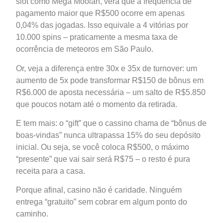
slot como Mega Moolah, verá que a frequência de
pagamento maior que R$500 ocorre em apenas
0,04% das jogadas. Isso equivale a 4 vitórias por
10.000 spins – praticamente a mesma taxa de
ocorrência de meteoros em São Paulo.
Or, veja a diferença entre 30x e 35x de turnover: um
aumento de 5x pode transformar R$150 de bônus em
R$6.000 de aposta necessária – um salto de R$5.850
que poucos notam até o momento da retirada.
E tem mais: o “gift” que o cassino chama de “bônus de
boas-vindas” nunca ultrapassa 15% do seu depósito
inicial. Ou seja, se você coloca R$500, o máximo
“presente” que vai sair será R$75 – o resto é pura
receita para a casa.
Porque afinal, casino não é caridade. Ninguém
entrega “gratuito” sem cobrar em algum ponto do
caminho.