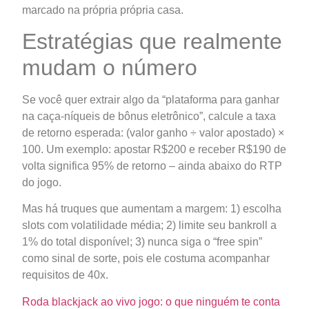
marcado na própria própria casa.
Estratégias que realmente
mudam o número
Se você quer extrair algo da “plataforma para ganhar
na caça-níqueis de bônus eletrônico”, calcule a taxa
de retorno esperada: (valor ganho ÷ valor apostado) ×
100. Um exemplo: apostar R$200 e receber R$190 de
volta significa 95% de retorno – ainda abaixo do RTP
do jogo.
Mas há truques que aumentam a margem: 1) escolha
slots com volatilidade média; 2) limite seu bankroll a
1% do total disponível; 3) nunca siga o “free spin”
como sinal de sorte, pois ele costuma acompanhar
requisitos de 40x.
Roda blackjack ao vivo jogo: o que ninguém te conta