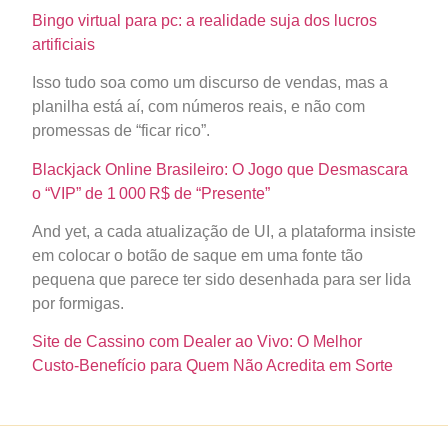
Bingo virtual para pc: a realidade suja dos lucros
artificiais
Isso tudo soa como um discurso de vendas, mas a
planilha está aí, com números reais, e não com
promessas de “ficar rico”.
Blackjack Online Brasileiro: O Jogo que Desmascara
o “VIP” de 1 000 R$ de “Presente”
And yet, a cada atualização de UI, a plataforma insiste
em colocar o botão de saque em uma fonte tão
pequena que parece ter sido desenhada para ser lida
por formigas.
Site de Cassino com Dealer ao Vivo: O Melhor
Custo‑Benefício para Quem Não Acredita em Sorte