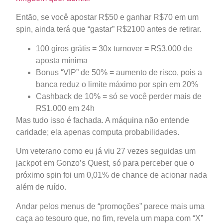
Então, se você apostar R$50 e ganhar R$70 em um
spin, ainda terá que “gastar” R$2100 antes de retirar.
100 giros grátis = 30x turnover = R$3.000 de
aposta mínima
Bonus “VIP” de 50% = aumento de risco, pois a
banca reduz o limite máximo por spin em 20%
Cashback de 10% = só se você perder mais de
R$1.000 em 24h
Mas tudo isso é fachada. A máquina não entende
caridade; ela apenas computa probabilidades.
Um veterano como eu já viu 27 vezes seguidas um
jackpot em Gonzo’s Quest, só para perceber que o
próximo spin foi um 0,01% de chance de acionar nada
além de ruído.
Andar pelos menus de “promoções” parece mais uma
caça ao tesouro que, no fim, revela um mapa com “X”