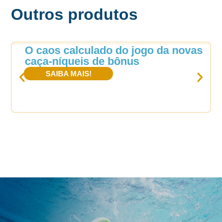
Outros produtos
O caos calculado do jogo da novas
caça‑níqueis de bônus
SAIBA MAIS!