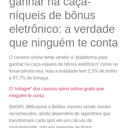
ganhar na caça-
níqueis de bônus
eletrônico: a verdade
que ninguém te conta
O cassino online tenta vender a “plataforma para
ganhar na caça-níqueis de bônus eletrônico” como se
fosse pérola rara, mas a realidade tem 2,3% de brilho
e 97,7% de fumaça.
O “milagre” dos cassino spins online gratis que
ninguém te conta
Bet365, 888casino e Betfair, mesmo sendo nomes
reconhecidos, ainda dependem de algoritmos que
transformam cada spin em um cálculo de
probabilidade, não em presente de Natal.