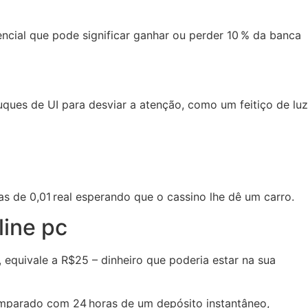
ncial que pode significar ganhar ou perder 10 % da banca
uques de UI para desviar a atenção, como um feitiço de luz
as de 0,01 real esperando que o cassino lhe dê um carro.
line pc
 equivale a R$25 – dinheiro que poderia estar na sua
omparado com 24 horas de um depósito instantâneo,