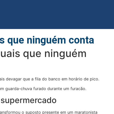
is que ninguém conta
rtuais que ninguém
ais devagar que a fila do banco em horário de pico.
o um guarda-chuva furado durante um furacão.
e supermercado
 transformou o suposto presente em um maratonista