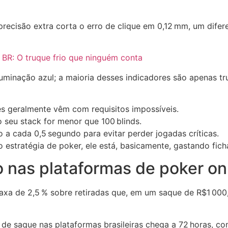
ecisão extra corta o erro de clique em 0,12 mm, um difere
BR: O truque frio que ninguém conta
luminação azul; a maioria desses indicadores são apenas tr
es geralmente vêm com requisitos impossíveis.
 seu stack for menor que 100 blinds.
 a cada 0,5 segundo para evitar perder jogadas críticas.
 estratégia de poker, ele está, basicamente, gastando fich
 nas plataformas de poker on
axa de 2,5 % sobre retiradas que, em um saque de R$1 000,
e saque nas plataformas brasileiras chega a 72 horas, c