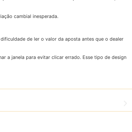
iação cambial inesperada.
ificuldade de ler o valor da aposta antes que o dealer
ar a janela para evitar clicar errado. Esse tipo de design