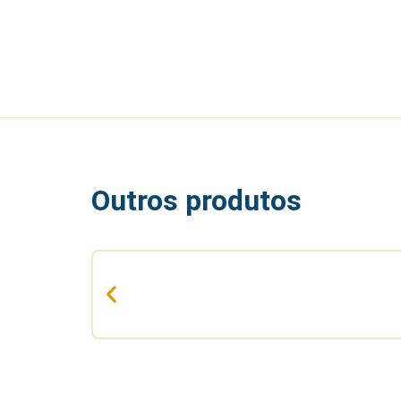
Outros produtos