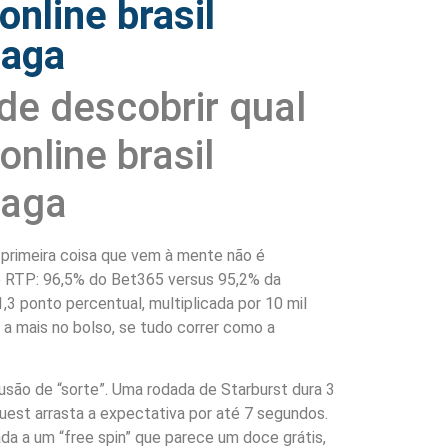
online brasil
paga
 de descobrir qual
online brasil
paga
a primeira coisa que vem à mente não é
e RTP: 96,5% do Bet365 versus 95,2% da
,3 ponto percentual, multiplicada por 10 mil
0 a mais no bolso, se tudo correr como a
usão de “sorte”. Uma rodada de Starburst dura 3
est arrasta a expectativa por até 7 segundos.
da a um “free spin” que parece um doce grátis,