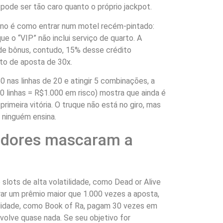
pode ser tão caro quanto o próprio jackpot.
no é como entrar num motel recém-pintado:
que o “VIP” não inclui serviço de quarto. A
de bônus, contudo, 15% desse crédito
ito de aposta de 30x.
 nas linhas de 20 e atingir 5 combinações, a
 linhas = R$1.000 em risco) mostra que ainda é
rimeira vitória. O truque não está no giro, mas
 ninguém ensina.
edores mascaram a
lots de alta volatilidade, como Dead or Alive
ar um prêmio maior que 1.000 vezes a aposta,
ilidade, como Book of Ra, pagam 30 vezes em
volve quase nada. Se seu objetivo for