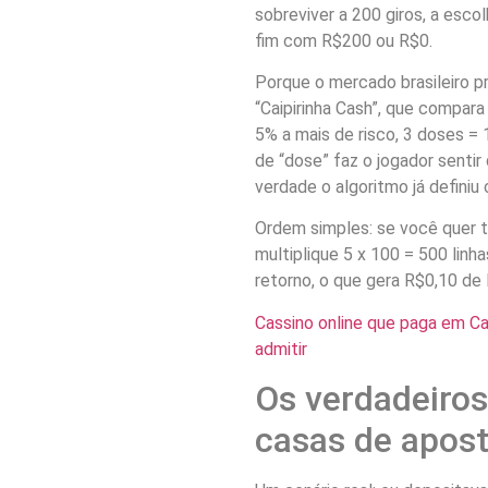
sobreviver a 200 giros, a esco
fim com R$200 ou R$0.
Porque o mercado brasileiro p
“Caipirinha Cash”, que compar
5% a mais de risco, 3 doses =
de “dose” faz o jogador sentir
verdade o algoritmo já definiu o
Ordem simples: se você quer t
multiplique 5 x 100 = 500 linh
retorno, o que gera R$0,10 de 
Cassino online que paga em Ca
admitir
Os verdadeiros
casas de apos