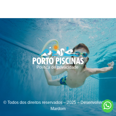
Política de privacidade
© Todos dos direitos reservados – 2025 – Desenvolvido por
Mardom