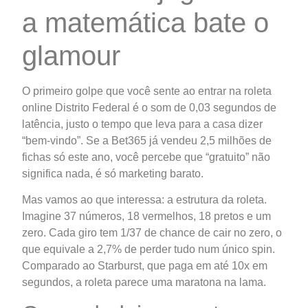
a matemática bate o
glamour
O primeiro golpe que você sente ao entrar na roleta
online Distrito Federal é o som de 0,03 segundos de
latência, justo o tempo que leva para a casa dizer
“bem‑vindo”. Se a Bet365 já vendeu 2,5 milhões de
fichas só este ano, você percebe que “gratuito” não
significa nada, é só marketing barato.
Mas vamos ao que interessa: a estrutura da roleta.
Imagine 37 números, 18 vermelhos, 18 pretos e um
zero. Cada giro tem 1/37 de chance de cair no zero, o
que equivale a 2,7% de perder tudo num único spin.
Comparado ao Starburst, que paga em até 10x em
segundos, a roleta parece uma maratona na lama.