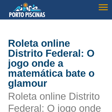
Roleta online
Distrito Federal: O
jogo onde a
matemática bate o
glamour
Roleta online Distrito
Federal: O jogo onde