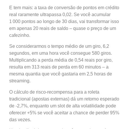
E tem mais: a taxa de conversão de pontos em crédito
real raramente ultrapassa 0,02. Se você acumular
1 000 pontos ao longo de 30 dias, vai transformar isso
em apenas 20 reais de saldo – quase o preço de um
cafezinho.
Se considerarmos o tempo médio de um giro, 6,2
segundos, em uma hora você consegue 580 giros.
Multiplicando a perda média de 0,54 reais por giro,
resulta em 313 reais de perda em 60 minutos – a
mesma quantia que você gastaria em 2,5 horas de
streaming.
O cálculo de risco‑recompensa para a roleta
tradicional (apostas externas) dá um retorno esperado
de -2,7%, enquanto um slot de alta volatilidade pode
oferecer +5% se você aceitar a chance de perder 95%
das vezes.