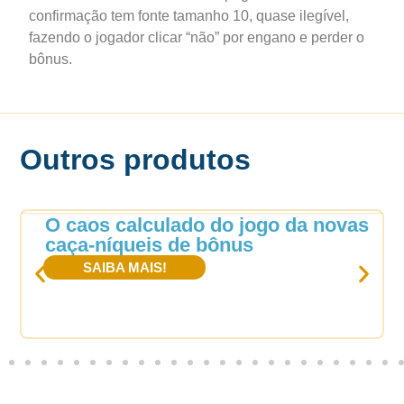
confirmação tem fonte tamanho 10, quase ilegível,
fazendo o jogador clicar “não” por engano e perder o
bônus.
Outros produtos
gday casino 115 rodadas grátis sem
depósito 2026 BR: o truque que
ninguém conta
SAIBA MAIS!