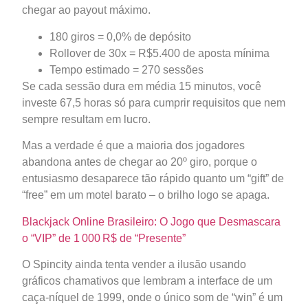
chegar ao payout máximo.
180 giros = 0,0% de depósito
Rollover de 30x = R$5.400 de aposta mínima
Tempo estimado = 270 sessões
Se cada sessão dura em média 15 minutos, você
investe 67,5 horas só para cumprir requisitos que nem
sempre resultam em lucro.
Mas a verdade é que a maioria dos jogadores
abandona antes de chegar ao 20º giro, porque o
entusiasmo desaparece tão rápido quanto um “gift” de
“free” em um motel barato – o brilho logo se apaga.
Blackjack Online Brasileiro: O Jogo que Desmascara
o “VIP” de 1 000 R$ de “Presente”
O Spincity ainda tenta vender a ilusão usando
gráficos chamativos que lembram a interface de um
caça-níquel de 1999, onde o único som de “win” é um