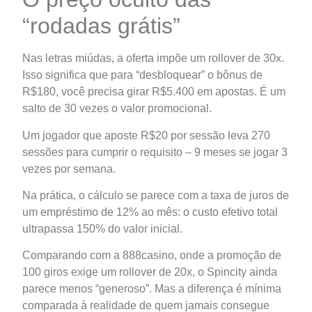
“rodadas grátis”
Nas letras miúdas, a oferta impõe um rollover de 30x.
Isso significa que para “desbloquear” o bônus de
R$180, você precisa girar R$5.400 em apostas. É um
salto de 30 vezes o valor promocional.
Um jogador que aposte R$20 por sessão leva 270
sessões para cumprir o requisito – 9 meses se jogar 3
vezes por semana.
Na prática, o cálculo se parece com a taxa de juros de
um empréstimo de 12% ao mês: o custo efetivo total
ultrapassa 150% do valor inicial.
Comparando com a 888casino, onde a promoção de
100 giros exige um rollover de 20x, o Spincity ainda
parece menos “generoso”. Mas a diferença é mínima
comparada à realidade de quem jamais consegue