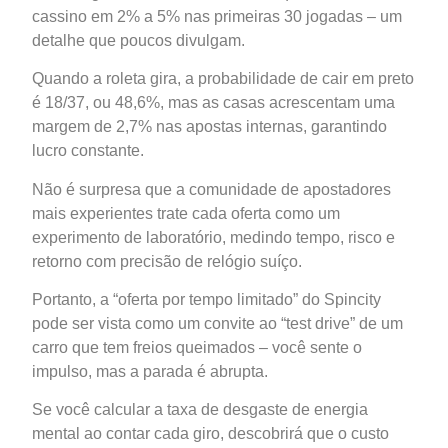
cassino em 2% a 5% nas primeiras 30 jogadas – um
detalhe que poucos divulgam.
Quando a roleta gira, a probabilidade de cair em preto
é 18/37, ou 48,6%, mas as casas acrescentam uma
margem de 2,7% nas apostas internas, garantindo
lucro constante.
Não é surpresa que a comunidade de apostadores
mais experientes trate cada oferta como um
experimento de laboratório, medindo tempo, risco e
retorno com precisão de relógio suíço.
Portanto, a “oferta por tempo limitado” do Spincity
pode ser vista como um convite ao “test drive” de um
carro que tem freios queimados – você sente o
impulso, mas a parada é abrupta.
Se você calcular a taxa de desgaste de energia
mental ao contar cada giro, descobrirá que o custo