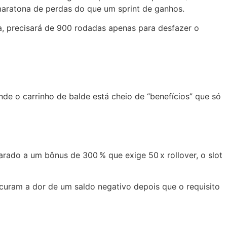
maratona de perdas do que um sprint de ganhos.
da, precisará de 900 rodadas apenas para desfazer o
de o carrinho de balde está cheio de “benefícios” que só
arado a um bônus de 300 % que exige 50 x rollover, o slot
curam a dor de um saldo negativo depois que o requisito