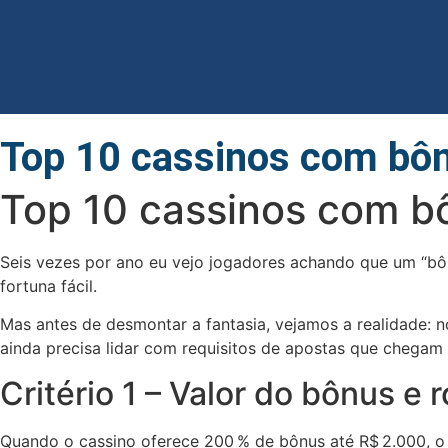
Top 10 cassinos com bôn
Top 10 cassinos com b
Seis vezes por ano eu vejo jogadores achando que um “bôn
fortuna fácil.
Mas antes de desmontar a fantasia, vejamos a realidade: n
ainda precisa lidar com requisitos de apostas que chegam 
Critério 1 – Valor do bônus e r
Quando o cassino oferece 200 % de bônus até R$ 2.000, o j