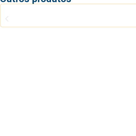
© Todos dos direitos reservados – 2025 – Des