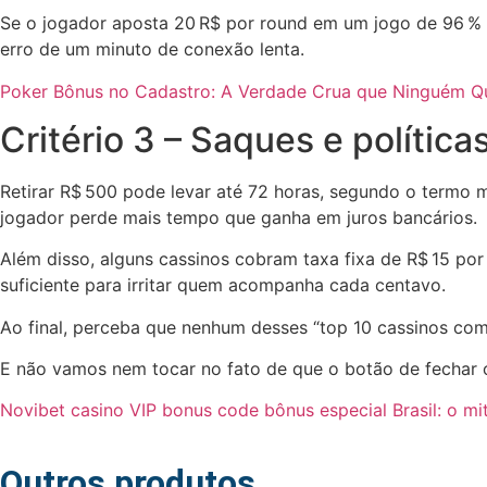
Se o jogador aposta 20 R$ por round em um jogo de 96 % R
erro de um minuto de conexão lenta.
Poker Bônus no Cadastro: A Verdade Crua que Ninguém Q
Critério 3 – Saques e políti
Retirar R$ 500 pode levar até 72 horas, segundo o termo 
jogador perde mais tempo que ganha em juros bancários.
Além disso, alguns cassinos cobram taxa fixa de R$ 15 po
suficiente para irritar quem acompanha cada centavo.
Ao final, perceba que nenhum desses “top 10 cassinos co
E não vamos nem tocar no fato de que o botão de fechar 
Novibet casino VIP bonus code bônus especial Brasil: o m
Outros produtos