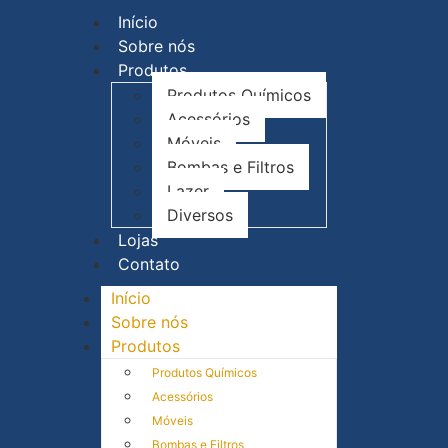
Início
Sobre nós
Produtos
Produtos Químicos
Acessórios
Móveis
Bombas e Filtros
Lazer
Diversos
Lojas
Contato
Início
Sobre nós
Produtos
Produtos Químicos
Acessórios
Móveis
Bombas e Filtros