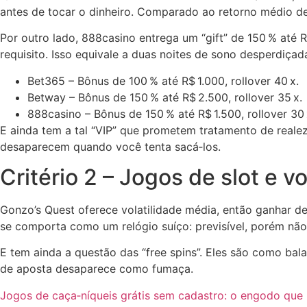
antes de tocar o dinheiro. Comparado ao retorno médio d
Por outro lado, 888casino entrega um “gift” de 150 % até 
requisito. Isso equivale a duas noites de sono desperdiçad
Bet365 – Bônus de 100 % até R$ 1.000, rollover 40 x.
Betway – Bônus de 150 % até R$ 2.500, rollover 35 x.
888casino – Bônus de 150 % até R$ 1.500, rollover 30 
E ainda tem a tal “VIP” que prometem tratamento de realez
desaparecem quando você tenta sacá‑los.
Critério 2 – Jogos de slot e vo
Gonzo’s Quest oferece volatilidade média, então ganhar de
se comporta como um relógio suíço: previsível, porém não 
E tem ainda a questão das “free spins”. Eles são como ba
de aposta desaparece como fumaça.
Jogos de caça‑níqueis grátis sem cadastro: o engodo que 