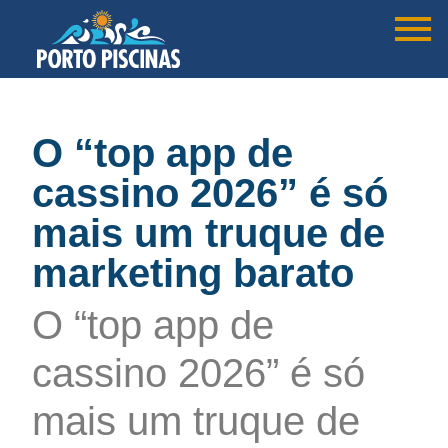
O “top app de
cassino 2026” é só
mais um truque de
marketing barato
O “top app de
cassino 2026” é só
mais um truque de