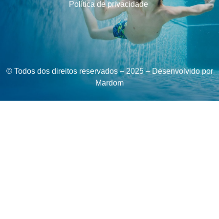
Política de privacidade
© Todos dos direitos reservados – 2025 – Desenvolvido por
Mardom