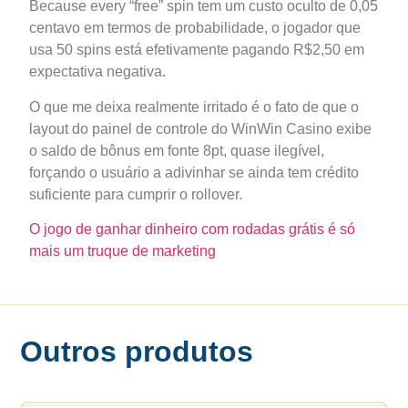
Because every “free” spin tem um custo oculto de 0,05
centavo em termos de probabilidade, o jogador que
usa 50 spins está efetivamente pagando R$2,50 em
expectativa negativa.
O que me deixa realmente irritado é o fato de que o
layout do painel de controle do WinWin Casino exibe
o saldo de bônus em fonte 8pt, quase ilegível,
forçando o usuário a adivinhar se ainda tem crédito
suficiente para cumprir o rollover.
O jogo de ganhar dinheiro com rodadas grátis é só
mais um truque de marketing
Outros produtos