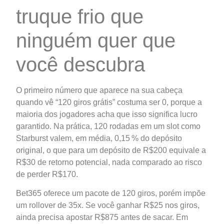
truque frio que
ninguém quer que
você descubra
O primeiro número que aparece na sua cabeça
quando vê “120 giros grátis” costuma ser 0, porque a
maioria dos jogadores acha que isso significa lucro
garantido. Na prática, 120 rodadas em um slot como
Starburst valem, em média, 0,15 % do depósito
original, o que para um depósito de R$200 equivale a
R$30 de retorno potencial, nada comparado ao risco
de perder R$170.
Bet365 oferece um pacote de 120 giros, porém impõe
um rollover de 35x. Se você ganhar R$25 nos giros,
ainda precisa apostar R$875 antes de sacar. Em