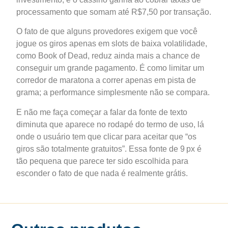
processamento que somam até R$7,50 por transação.
O fato de que alguns provedores exigem que você
jogue os giros apenas em slots de baixa volatilidade,
como Book of Dead, reduz ainda mais a chance de
conseguir um grande pagamento. É como limitar um
corredor de maratona a correr apenas em pista de
grama; a performance simplesmente não se compara.
E não me faça começar a falar da fonte de texto
diminuta que aparece no rodapé do termo de uso, lá
onde o usuário tem que clicar para aceitar que “os
giros são totalmente gratuitos”. Essa fonte de 9 px é
tão pequena que parece ter sido escolhida para
esconder o fato de que nada é realmente grátis.