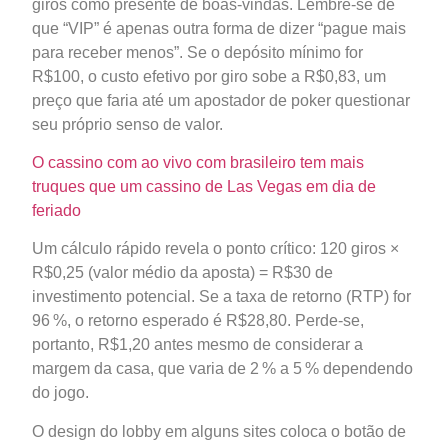
giros como presente de boas‑vindas. Lembre‑se de
que “VIP” é apenas outra forma de dizer “pague mais
para receber menos”. Se o depósito mínimo for
R$100, o custo efetivo por giro sobe a R$0,83, um
preço que faria até um apostador de poker questionar
seu próprio senso de valor.
O cassino com ao vivo com brasileiro tem mais
truques que um cassino de Las Vegas em dia de
feriado
Um cálculo rápido revela o ponto crítico: 120 giros ×
R$0,25 (valor médio da aposta) = R$30 de
investimento potencial. Se a taxa de retorno (RTP) for
96 %, o retorno esperado é R$28,80. Perde‑se,
portanto, R$1,20 antes mesmo de considerar a
margem da casa, que varia de 2 % a 5 % dependendo
do jogo.
O design do lobby em alguns sites coloca o botão de