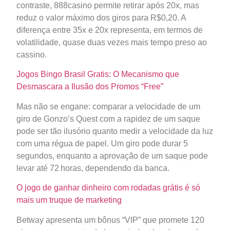
contraste, 888casino permite retirar após 20x, mas
reduz o valor máximo dos giros para R$0,20. A
diferença entre 35x e 20x representa, em termos de
volatilidade, quase duas vezes mais tempo preso ao
cassino.
Jogos Bingo Brasil Gratis: O Mecanismo que
Desmascara a Ilusão dos Promos “Free”
Mas não se engane: comparar a velocidade de um
giro de Gonzo’s Quest com a rapidez de um saque
pode ser tão ilusório quanto medir a velocidade da luz
com uma régua de papel. Um giro pode durar 5
segundos, enquanto a aprovação de um saque pode
levar até 72 horas, dependendo da banca.
O jogo de ganhar dinheiro com rodadas grátis é só
mais um truque de marketing
Betway apresenta um bônus “VIP” que promete 120