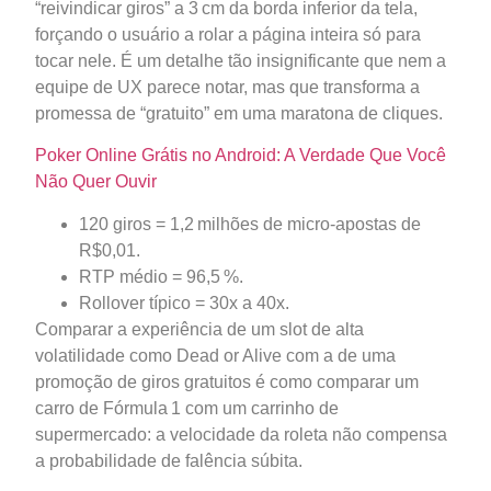
“reivindicar giros” a 3 cm da borda inferior da tela,
forçando o usuário a rolar a página inteira só para
tocar nele. É um detalhe tão insignificante que nem a
equipe de UX parece notar, mas que transforma a
promessa de “gratuito” em uma maratona de cliques.
Poker Online Grátis no Android: A Verdade Que Você
Não Quer Ouvir
120 giros = 1,2 milhões de micro‑apostas de
R$0,01.
RTP médio = 96,5 %.
Rollover típico = 30x a 40x.
Comparar a experiência de um slot de alta
volatilidade como Dead or Alive com a de uma
promoção de giros gratuitos é como comparar um
carro de Fórmula 1 com um carrinho de
supermercado: a velocidade da roleta não compensa
a probabilidade de falência súbita.